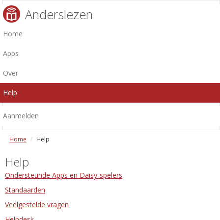
Anderslezen
Home
Apps
Over
Help
Aanmelden
Home
Help
Help
Ondersteunde Apps en Daisy-spelers
Standaarden
Veelgestelde vragen
Helpdesk