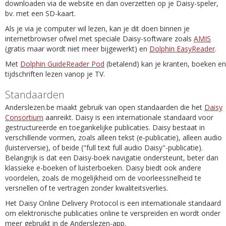
downloaden via de website en dan overzetten op je Daisy-speler,
bv. met een SD-kaart.
Als je via je computer wil lezen, kan je dit doen binnen je
internetbrowser ofwel met speciale Daisy-software zoals
AMIS
(gratis maar wordt niet meer bijgewerkt) en
Dolphin EasyReader
.
Met
Dolphin GuideReader Pod
(betalend) kan je kranten, boeken en
tijdschriften lezen vanop je TV.
Standaarden
Anderslezen.be maakt gebruik van open standaarden die het
Daisy
Consortium
aanreikt. Daisy is een internationale standaard voor
gestructureerde en toegankelijke publicaties. Daisy bestaat in
verschillende vormen, zoals alleen tekst (e-publicatie), alleen audio
(luisterversie), of beide ("full text full audio Daisy"-publicatie).
Belangrijk is dat een Daisy-boek navigatie ondersteunt, beter dan
klassieke e-boeken of luisterboeken. Daisy biedt ook andere
voordelen, zoals de mogelijkheid om de voorleessnelheid te
versnellen of te vertragen zonder kwaliteitsverlies.
Het Daisy Online Delivery Protocol is een internationale standaard
om elektronische publicaties online te verspreiden en wordt onder
meer gebruikt in de Anderslezen-app.