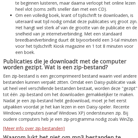
te beginnen luisteren, maar daarna verloopt het online lezen
heel vlot (soms zelfs sneller dan met een CD).
Om een volledig boek, krant of tijdschrift te downloaden, is
uiteraard wat tijd nodig omdat deze publicaties vrij groot zijn.
Het hangt wel sterk af van de grootte van de publicatie en de
snelheid van je internetverbinding. Met een standaard
breedbandverbinding duurt dit bijvoorbeeld een 3-tal minuten
voor het tijdschrift Kiosk magazine en 1 tot 8 minuten voor
een boek.
Publicaties die je downloadt met de computer
worden gezipt. Wat is een zip-bestand?
Een zip-bestand is een gecomprimeerd bestand waarin veel andere
bestanden kunnen verpakt zitten. Omdat een Daisy-publicatie vaak
uit heel veel verschillende bestanden bestaat, worden deze "gezipt"
tot één .zip-bestand om het downloaden gemakkelijker te maken.
Nadat je een zip-bestand hebt gedownload, moet je het eerst
uitpakken voordat je het kan lezen in een Daisy-speler. Recente
Windows computers (vanaf Windows XP) ondersteunen zip. Bij
oudere computers heb je een zip-programma nodig zoals WinZip.
[Meer info over zip-bestanden]
Waarom lukt het niet om mp3 bestanden te