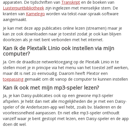
apparaten. De tijdschriften van
Transkript
en de boeken van
Luisterpuntbibliotheek
zijn ingelezen met menselijke stem. De
kranten van
Kamelego
worden via tekst-naar-spraak-software
aangemaakt.
Je kan met deze app publicaties online lezen (streamen) maar je
kan ze ook downloaden naar je toestel zodat je ook kan blijven
doorlezen als je niet bent verbonden met het internet.
Kan ik de Plextalk Linio ook instellen via mijn
computer?
Ja. Om de draadloze netwerktoegang op de Plextalk Linio in te
stellen moet je in principe via het menu van het toestel zelf werken,
maar dit is niet zo eenvoudig. Daarom heeft Plextor een
toepassing
gemaakt om dit vanop de computer te kunnen instellen
Kan ik ook met mijn mp3-speler lezen?
Ja, je kan Daisy-publicaties ook op een gewone mp3-speler
afspelen. Je hebt dan niet alle mogelijkheden die je met een Daisy-
speler of de Anderlsezen-app wel hebt, zoals bv. bladeren en de
voorleessnelheid aanpassen. En niet elke mp3-speler onthoudt
vanzelf waar je bent gestopt met lezen, een Daisy-speler en de app
doen dit wel.