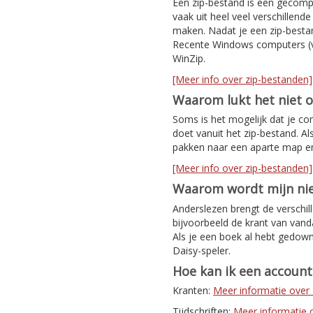
Een zip-bestand is een gecomp
vaak uit heel veel verschillen
maken. Nadat je een zip-bestan
Recente Windows computers (v
WinZip.
[Meer info over zip-bestanden]
Waarom lukt het niet 
Soms is het mogelijk dat je co
doet vanuit het zip-bestand. Al
pakken naar een aparte map e
[Meer info over zip-bestanden]
Waarom wordt mijn nie
Anderslezen brengt de verschil
bijvoorbeeld de krant van van
Als je een boek al hebt gedown
Daisy-speler.
Hoe kan ik een accoun
Kranten:
Meer informatie ove
Tijdschriften:
Meer informatie ov