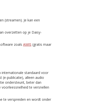
zen (streamen). Je kan een
dan overzetten op je Daisy-
-software zoals
AMIS
(gratis maar
n internationale standaard voor
 (e-publicatie), alleen audio
gatie ondersteunt, beter dan
 voorleessnelheid te versnellen
ine te verspreiden en wordt onder