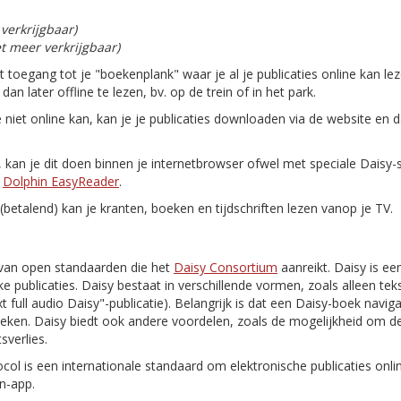
 verkrijgbaar)
et meer verkrijgbaar)
gt toegang tot je "boekenplank" waar je al je publicaties online kan le
n later offline te lezen, bv. op de trein of in het park.
e niet online kan, kan je je publicaties downloaden via de website en 
n, kan je dit doen binnen je internetbrowser ofwel met speciale Daisy
n
Dolphin EasyReader
.
(betalend) kan je kranten, boeken en tijdschriften lezen vanop je TV.
van open standaarden die het
Daisy Consortium
aanreikt. Daisy is ee
e publicaties. Daisy bestaat in verschillende vormen, zoals alleen tekst
 text full audio Daisy"-publicatie). Belangrijk is dat een Daisy-boek navi
oeken. Daisy biedt ook andere voordelen, zoals de mogelijkheid om de
sverlies.
ocol is een internationale standaard om elektronische publicaties onl
n-app.