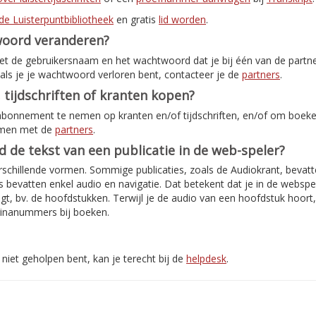
de Luisterpuntbibliotheek
en gratis
lid worden
.
woord veranderen?
met de gebruikersnaam en het wachtwoord dat je bij één van de partn
als je je wachtwoord verloren bent, contacteer je de
partners
.
 tijdschriften of kranten kopen?
abonnement te nemen op kranten en/of tijdschriften, en/of om boeken
emen met de
partners
.
jd de tekst van een publicatie in de web-speler?
rschillende vormen. Sommige publicaties, zoals de Audiokrant, bevatte
bevatten enkel audio en navigatie. Dat betekent dat je in de webspe
jgt, bv. de hoofdstukken. Terwijl je de audio van een hoofdstuk hoort
inanummers bij boeken.
niet geholpen bent, kan je terecht bij de
helpdesk
.