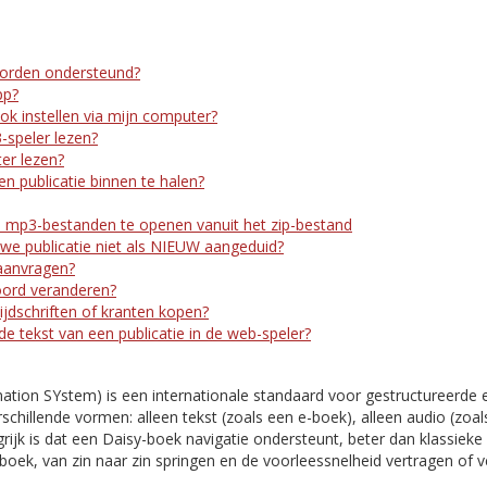
orden ondersteund?
pp?
ook instellen via mijn computer?
-speler lezen?
er lezen?
n publicatie binnen te halen?
 mp3-bestanden te openen vanuit het zip-bestand
e publicatie niet als NIEUW aangeduid?
aanvragen?
oord veranderen?
ijdschriften of kranten kopen?
 de tekst van een publicatie in de web-speler?
mation SYstem) is een internationale standaard voor gestructureerde 
rschillende vormen: alleen tekst (zoals een e-boek), alleen audio (zoal
ijk is dat een Daisy-boek navigatie ondersteunt, beter dan klassieke 
boek, van zin naar zin springen en de voorleessnelheid vertragen of 