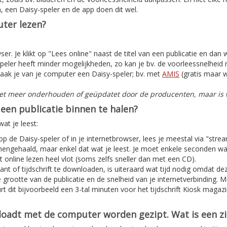
, een Daisy-speler en de app doen dit wel.
ter lezen?
er. Je klikt op "Lees online" naast de titel van een publicatie en dan
peler heeft minder mogelijkheden, zo kan je bv. de voorleessnelheid n
aak je van je computer een Daisy-speler; bv. met
AMIS
(gratis maar w
iet meer onderhouden of geüpdatet door de producenten, maar is w
een publicatie binnen te halen?
at je leest:
 op de Daisy-speler of in je internetbrowser, lees je meestal via "stre
nnengehaald, maar enkel dat wat je leest. Je moet enkele seconden w
 online lezen heel vlot (soms zelfs sneller dan met een CD).
nt of tijdschrift te downloaden, is uiteraard wat tijd nodig omdat deze
e grootte van de publicatie en de snelheid van je internetverbinding. 
t dit bijvoorbeeld een 3-tal minuten voor het tijdschrift Kiosk magaz
nloadt met de computer worden gezipt. Wat is een z