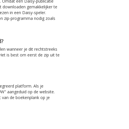
. Omdat een Daisy-publicatie
het downloaden gemakkelijker te
ezen in een Daisy-speler.
en zip-programma nodig zoals
d?
len wanneer je dit rechtstreeks
et is best om eerst de zip uit te
egreerd platform. Als je
EUW" aangeduid op de website.
ht van de boekenplank op je