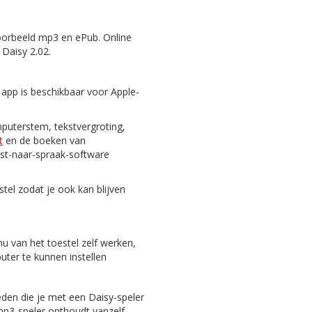
oorbeeld mp3 en ePub. Online
 Daisy 2.02.
 app is beschikbaar voor Apple-
puterstem, tekstvergroting,
t
en de boeken van
st-naar-spraak-software
tel zodat je ook kan blijven
nu van het toestel zelf werken,
er te kunnen instellen
eden die je met een Daisy-speler
 mp3-speler onthoudt vanzelf