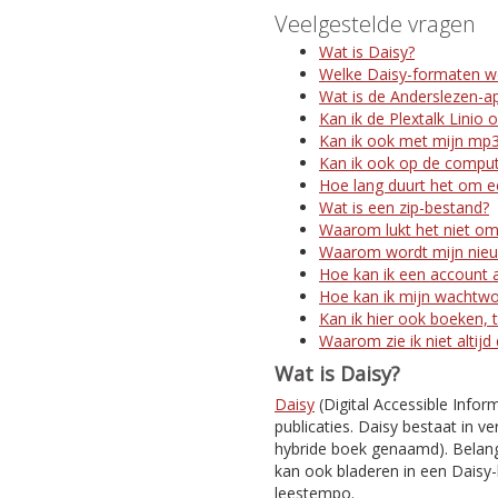
Veelgestelde vragen
Wat is Daisy?
Welke Daisy-formaten w
Wat is de Anderslezen-a
Kan ik de Plextalk Linio 
Kan ik ook met mijn mp3
Kan ik ook op de comput
Hoe lang duurt het om ee
Wat is een zip-bestand?
Waarom lukt het niet om
Waarom wordt mijn nieuw
Hoe kan ik een account 
Hoe kan ik mijn wachtw
Kan ik hier ook boeken, t
Waarom zie ik niet altijd
Wat is Daisy?
Daisy
(Digital Accessible Infor
publicaties. Daisy bestaat in ve
hybride boek genaamd). Belangr
kan ook bladeren in een Daisy-
leestempo.