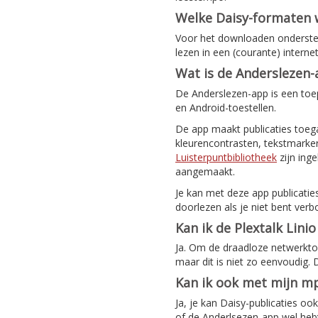
Welke Daisy-formaten
Voor het downloaden ondersteu
lezen in een (courante) intern
Wat is de Anderslezen
De Anderslezen-app is een toep
en Android-toestellen.
De app maakt publicaties toeg
kleurencontrasten, tekstmarker
Luisterpuntbibliotheek
zijn ing
aangemaakt.
Je kan met deze app publicatie
doorlezen als je niet bent verb
Kan ik de Plextalk Lini
Ja. Om de draadloze netwerktoeg
maar dit is niet zo eenvoudig.
Kan ik ook met mijn mp
Ja, je kan Daisy-publicaties o
of de Anderlsezen-app wel hebt