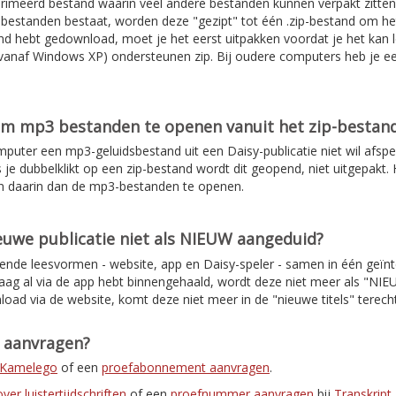
rimeerd bestand waarin veel andere bestanden kunnen verpakt zitten
de bestanden bestaat, worden deze "gezipt" tot één .zip-bestand om 
d hebt gedownload, moet je het eerst uitpakken voordat je het kan l
anaf Windows XP) ondersteunen zip. Bij oudere computers heb je e
om mp3 bestanden te openen vanuit het zip-bestan
mputer een mp3-geluidsbestand uit een Daisy-publicatie niet wil afspe
s je dubbelklikt op een zip-bestand wordt dit geopend, niet uitgepakt. H
n daarin dan de mp3-bestanden te openen.
uwe publicatie niet als NIEUW aangeduid?
lende leesvormen - website, app en Daisy-speler - samen in één geïnt
daag al via de app hebt binnengehaald, wordt deze niet meer als "NI
load via de website, komt deze niet meer in de "nieuwe titels" terec
t aanvragen?
r Kamelego
of een
proefabonnement aanvragen
.
er luistertijdschriften
of een
proefnummer aanvragen
bij
Transkript
.