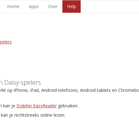
Home
Apps
Over
Help
pelers
 Daisy-spelers
erkt op iPhone, iPad, Android-telefoons, Android-tablets en Chromeb
n kan je
Dolphin EasyReader
gebruiken.
kan je rechtstreeks online lezen: