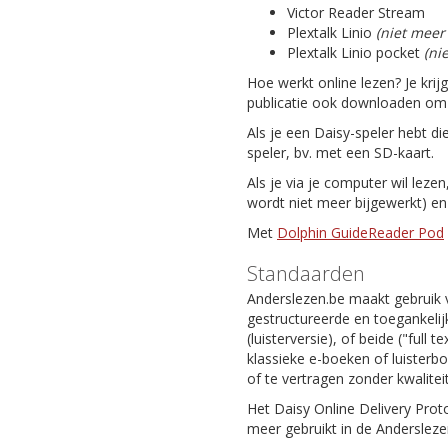
Victor Reader Stream
Plextalk Linio
(niet meer
Plextalk Linio pocket
(ni
Hoe werkt online lezen? Je krij
publicatie ook downloaden om da
Als je een Daisy-speler hebt di
speler, bv. met een SD-kaart.
Als je via je computer wil leze
wordt niet meer bijgewerkt) e
Met
Dolphin GuideReader Pod
Standaarden
Anderslezen.be maakt gebruik 
gestructureerde en toegankelijk
(luisterversie), of beide ("full
klassieke e-boeken of luisterb
of te vertragen zonder kwaliteit
Het Daisy Online Delivery Prot
meer gebruikt in de Andersleze