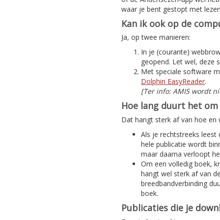
waar je bent gestopt met lezen
Kan ik ook op de compu
Ja, op twee manieren:
In je (courante) webbrows
geopend. Let wel, deze s
Met speciale software m
Dolphin EasyReader
.
[Ter info: AMIS wordt n
Hoe lang duurt het om 
Dat hangt sterk af van hoe en w
Als je rechtstreeks leest
hele publicatie wordt bi
maar daarna verloopt het
Om een volledig boek, kra
hangt wel sterk af van d
breedbandverbinding duur
boek.
Publicaties die je dow