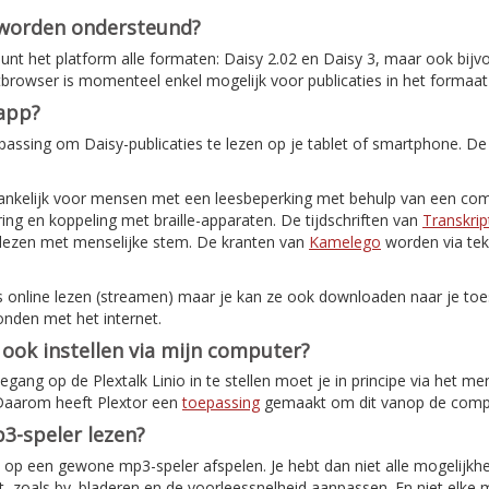
 worden ondersteund?
nt het platform alle formaten: Daisy 2.02 en Daisy 3, maar ook bijv
etbrowser is momenteel enkel mogelijk voor publicaties in het formaat
-app?
assing om Daisy-publicaties te lezen op je tablet of smartphone. De
ankelijk voor mensen met een leesbeperking met behulp van een com
ing en koppeling met braille-apparaten. De tijdschriften van
Transkrip
elezen met menselijke stem. De kranten van
Kamelego
worden via tek
s online lezen (streamen) maar je kan ze ook downloaden naar je toes
onden met het internet.
o ook instellen via mijn computer?
ang op de Plextalk Linio in te stellen moet je in principe via het me
 Daarom heeft Plextor een
toepassing
gemaakt om dit vanop de comput
3-speler lezen?
ok op een gewone mp3-speler afspelen. Je hebt dan niet alle mogelijkh
, zoals bv. bladeren en de voorleessnelheid aanpassen. En niet elke