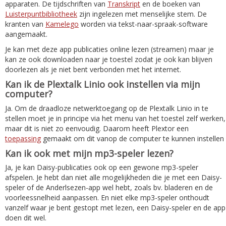
apparaten. De tijdschriften van
Transkript
en de boeken van
Luisterpuntbibliotheek
zijn ingelezen met menselijke stem. De
kranten van
Kamelego
worden via tekst-naar-spraak-software
aangemaakt.
Je kan met deze app publicaties online lezen (streamen) maar je
kan ze ook downloaden naar je toestel zodat je ook kan blijven
doorlezen als je niet bent verbonden met het internet.
Kan ik de Plextalk Linio ook instellen via mijn
computer?
Ja. Om de draadloze netwerktoegang op de Plextalk Linio in te
stellen moet je in principe via het menu van het toestel zelf werken,
maar dit is niet zo eenvoudig. Daarom heeft Plextor een
toepassing
gemaakt om dit vanop de computer te kunnen instellen
Kan ik ook met mijn mp3-speler lezen?
Ja, je kan Daisy-publicaties ook op een gewone mp3-speler
afspelen. Je hebt dan niet alle mogelijkheden die je met een Daisy-
speler of de Anderlsezen-app wel hebt, zoals bv. bladeren en de
voorleessnelheid aanpassen. En niet elke mp3-speler onthoudt
vanzelf waar je bent gestopt met lezen, een Daisy-speler en de app
doen dit wel.