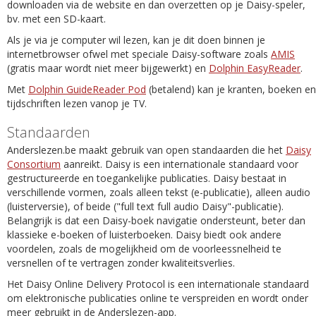
downloaden via de website en dan overzetten op je Daisy-speler,
bv. met een SD-kaart.
Als je via je computer wil lezen, kan je dit doen binnen je
internetbrowser ofwel met speciale Daisy-software zoals
AMIS
(gratis maar wordt niet meer bijgewerkt) en
Dolphin EasyReader
.
Met
Dolphin GuideReader Pod
(betalend) kan je kranten, boeken en
tijdschriften lezen vanop je TV.
Standaarden
Anderslezen.be maakt gebruik van open standaarden die het
Daisy
Consortium
aanreikt. Daisy is een internationale standaard voor
gestructureerde en toegankelijke publicaties. Daisy bestaat in
verschillende vormen, zoals alleen tekst (e-publicatie), alleen audio
(luisterversie), of beide ("full text full audio Daisy"-publicatie).
Belangrijk is dat een Daisy-boek navigatie ondersteunt, beter dan
klassieke e-boeken of luisterboeken. Daisy biedt ook andere
voordelen, zoals de mogelijkheid om de voorleessnelheid te
versnellen of te vertragen zonder kwaliteitsverlies.
Het Daisy Online Delivery Protocol is een internationale standaard
om elektronische publicaties online te verspreiden en wordt onder
meer gebruikt in de Anderslezen-app.