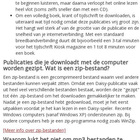
te beginnen luisteren, maar daarna verloopt het online lezen
heel vlot (soms zelfs sneller dan met een CD).
Om een volledig boek, krant of tijdschrift te downloaden, is
uiteraard wat tijd nodig omdat deze publicaties vrij groot zijn.
Het hangt wel sterk af van de grootte van de publicatie en de
snelheid van je internetverbinding. Met een standaard
breedbandverbinding duurt dit bijvoorbeeld een 3-tal minuten
voor het tijdschrift Kiosk magazine en 1 tot 8 minuten voor
een boek.
Publicaties die je downloadt met de computer
worden gezipt. Wat is een zip-bestand?
Een zip-bestand is een gecomprimeerd bestand waarin veel andere
bestanden kunnen verpakt zitten. Omdat een Daisy-publicatie vaak
uit heel veel verschillende bestanden bestaat, worden deze "gezipt"
tot één .zip-bestand om het downloaden gemakkelijker te maken.
Nadat je een zip-bestand hebt gedownload, moet je het eerst
uitpakken voordat je het kan lezen in een Daisy-speler. Recente
Windows computers (vanaf Windows XP) ondersteunen zip. Bij
oudere computers heb je een zip-programma nodig zoals WinZip.
[Meer info over zip-bestanden]
Waarom lukt het niet om mp3 bestanden te