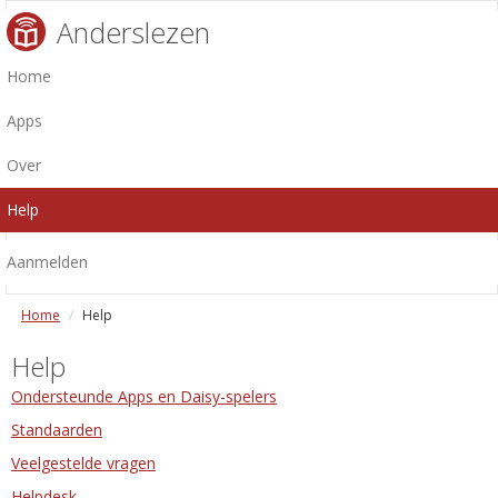
Anderslezen
Home
Apps
Over
Help
Aanmelden
Home
Help
Help
Ondersteunde Apps en Daisy-spelers
Standaarden
Veelgestelde vragen
Helpdesk