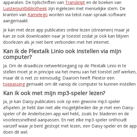
apparaten. De tijdschriften van
Transkript
en de boeken van
Luisterpuntbibliotheek
zijn ingelezen met menselijke stem. De
kranten van
Kamelego
worden via tekst-naar-spraak-software
aangemaakt.
Je kan met deze app publicaties online lezen (streamen) maar je
kan ze ook downloaden naar je toestel zodat je ook kan blijven
doorlezen als je niet bent verbonden met het internet.
Kan ik de Plextalk Linio ook instellen via mijn
computer?
Ja. Om de draadloze netwerktoegang op de Plextalk Linio in te
stellen moet je in principe via het menu van het toestel zelf werken,
maar dit is niet zo eenvoudig. Daarom heeft Plextor een
toepassing
gemaakt om dit vanop de computer te kunnen instellen
Kan ik ook met mijn mp3-speler lezen?
Ja, je kan Daisy-publicaties ook op een gewone mp3-speler
afspelen. Je hebt dan niet alle mogelijkheden die je met een Daisy-
speler of de Anderlsezen-app wel hebt, zoals bv. bladeren en de
voorleessnelheid aanpassen. En niet elke mp3-speler onthoudt
vanzelf waar je bent gestopt met lezen, een Daisy-speler en de app
doen dit wel.