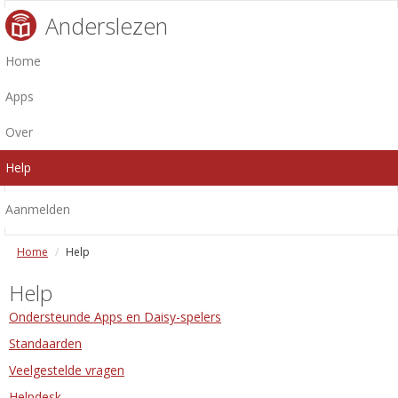
Anderslezen
Home
Apps
Over
Help
Aanmelden
Home
Help
Help
Ondersteunde Apps en Daisy-spelers
Standaarden
Veelgestelde vragen
Helpdesk