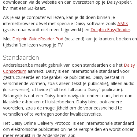
downloaden via de website en dan overzetten op je Daisy-speler,
bv. met een SD-kaart.
Als je via je computer wil lezen, kan je dit doen binnen je
internetbrowser ofwel met speciale Daisy-software zoals
AMIS
(gratis maar wordt niet meer bijgewerkt) en
Dolphin EasyReader
.
Met
Dolphin GuideReader Pod
(betalend) kan je kranten, boeken en
tijdschriften lezen vanop je TV.
Standaarden
Anderslezen.be maakt gebruik van open standaarden die het
Daisy
Consortium
aanreikt. Daisy is een internationale standaard voor
gestructureerde en toegankelijke publicaties. Daisy bestaat in
verschillende vormen, zoals alleen tekst (e-publicatie), alleen audio
(luisterversie), of beide ("full text full audio Daisy"-publicatie).
Belangrijk is dat een Daisy-boek navigatie ondersteunt, beter dan
klassieke e-boeken of luisterboeken. Daisy biedt ook andere
voordelen, zoals de mogelijkheid om de voorleessnelheid te
versnellen of te vertragen zonder kwaliteitsverlies.
Het Daisy Online Delivery Protocol is een internationale standaard
om elektronische publicaties online te verspreiden en wordt onder
meer gebruikt in de Anderslezen-app.