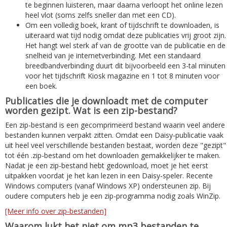
te beginnen luisteren, maar daarna verloopt het online lezen
heel vlot (soms zelfs sneller dan met een CD).
Om een volledig boek, krant of tijdschrift te downloaden, is
uiteraard wat tijd nodig omdat deze publicaties vrij groot zijn.
Het hangt wel sterk af van de grootte van de publicatie en de
snelheid van je internetverbinding. Met een standaard
breedbandverbinding duurt dit bijvoorbeeld een 3-tal minuten
voor het tijdschrift Kiosk magazine en 1 tot 8 minuten voor
een boek.
Publicaties die je downloadt met de computer
worden gezipt. Wat is een zip-bestand?
Een zip-bestand is een gecomprimeerd bestand waarin veel andere
bestanden kunnen verpakt zitten. Omdat een Daisy-publicatie vaak
uit heel veel verschillende bestanden bestaat, worden deze "gezipt"
tot één .zip-bestand om het downloaden gemakkelijker te maken.
Nadat je een zip-bestand hebt gedownload, moet je het eerst
uitpakken voordat je het kan lezen in een Daisy-speler. Recente
Windows computers (vanaf Windows XP) ondersteunen zip. Bij
oudere computers heb je een zip-programma nodig zoals WinZip.
[Meer info over zip-bestanden]
Waarom lukt het niet om mp3 bestanden te