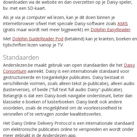
downloaden via de website en dan overzetten op je Daisy-speler,
bv. met een SD-kaart.
Als je via je computer wil lezen, kan je dit doen binnen je
internetbrowser ofwel met speciale Daisy-software zoals
AMIS
(gratis maar wordt niet meer bijgewerkt) en
Dolphin EasyReader
.
Met
Dolphin GuideReader Pod
(betalend) kan je kranten, boeken en
tijdschriften lezen vanop je TV.
Standaarden
Anderslezen.be maakt gebruik van open standaarden die het
Daisy
Consortium
aanreikt. Daisy is een internationale standaard voor
gestructureerde en toegankelijke publicaties. Daisy bestaat in
verschillende vormen, zoals alleen tekst (e-publicatie), alleen audio
(luisterversie), of beide ("full text full audio Daisy"-publicatie).
Belangrijk is dat een Daisy-boek navigatie ondersteunt, beter dan
klassieke e-boeken of luisterboeken. Daisy biedt ook andere
voordelen, zoals de mogelijkheid om de voorleessnelheid te
versnellen of te vertragen zonder kwaliteitsverlies.
Het Daisy Online Delivery Protocol is een internationale standaard
om elektronische publicaties online te verspreiden en wordt onder
meer gebruikt in de Anderslezen-app.