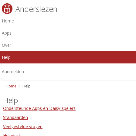
Anderslezen
Home
Apps
Over
Help
Aanmelden
Home
Help
Help
Ondersteunde Apps en Daisy-spelers
Standaarden
Veelgestelde vragen
Helpdesk