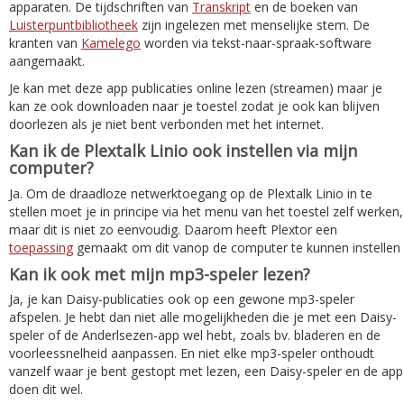
apparaten. De tijdschriften van
Transkript
en de boeken van
Luisterpuntbibliotheek
zijn ingelezen met menselijke stem. De
kranten van
Kamelego
worden via tekst-naar-spraak-software
aangemaakt.
Je kan met deze app publicaties online lezen (streamen) maar je
kan ze ook downloaden naar je toestel zodat je ook kan blijven
doorlezen als je niet bent verbonden met het internet.
Kan ik de Plextalk Linio ook instellen via mijn
computer?
Ja. Om de draadloze netwerktoegang op de Plextalk Linio in te
stellen moet je in principe via het menu van het toestel zelf werken,
maar dit is niet zo eenvoudig. Daarom heeft Plextor een
toepassing
gemaakt om dit vanop de computer te kunnen instellen
Kan ik ook met mijn mp3-speler lezen?
Ja, je kan Daisy-publicaties ook op een gewone mp3-speler
afspelen. Je hebt dan niet alle mogelijkheden die je met een Daisy-
speler of de Anderlsezen-app wel hebt, zoals bv. bladeren en de
voorleessnelheid aanpassen. En niet elke mp3-speler onthoudt
vanzelf waar je bent gestopt met lezen, een Daisy-speler en de app
doen dit wel.