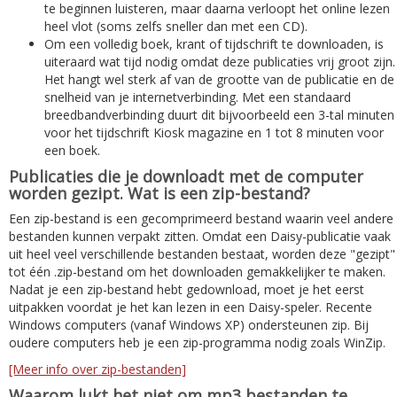
te beginnen luisteren, maar daarna verloopt het online lezen
heel vlot (soms zelfs sneller dan met een CD).
Om een volledig boek, krant of tijdschrift te downloaden, is
uiteraard wat tijd nodig omdat deze publicaties vrij groot zijn.
Het hangt wel sterk af van de grootte van de publicatie en de
snelheid van je internetverbinding. Met een standaard
breedbandverbinding duurt dit bijvoorbeeld een 3-tal minuten
voor het tijdschrift Kiosk magazine en 1 tot 8 minuten voor
een boek.
Publicaties die je downloadt met de computer
worden gezipt. Wat is een zip-bestand?
Een zip-bestand is een gecomprimeerd bestand waarin veel andere
bestanden kunnen verpakt zitten. Omdat een Daisy-publicatie vaak
uit heel veel verschillende bestanden bestaat, worden deze "gezipt"
tot één .zip-bestand om het downloaden gemakkelijker te maken.
Nadat je een zip-bestand hebt gedownload, moet je het eerst
uitpakken voordat je het kan lezen in een Daisy-speler. Recente
Windows computers (vanaf Windows XP) ondersteunen zip. Bij
oudere computers heb je een zip-programma nodig zoals WinZip.
[Meer info over zip-bestanden]
Waarom lukt het niet om mp3 bestanden te