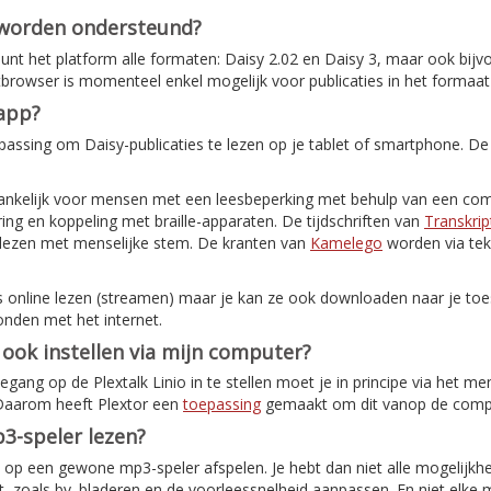
 worden ondersteund?
nt het platform alle formaten: Daisy 2.02 en Daisy 3, maar ook bijv
etbrowser is momenteel enkel mogelijk voor publicaties in het formaat
-app?
assing om Daisy-publicaties te lezen op je tablet of smartphone. De
ankelijk voor mensen met een leesbeperking met behulp van een com
ing en koppeling met braille-apparaten. De tijdschriften van
Transkrip
elezen met menselijke stem. De kranten van
Kamelego
worden via tek
s online lezen (streamen) maar je kan ze ook downloaden naar je toes
onden met het internet.
o ook instellen via mijn computer?
ang op de Plextalk Linio in te stellen moet je in principe via het me
 Daarom heeft Plextor een
toepassing
gemaakt om dit vanop de comput
3-speler lezen?
ok op een gewone mp3-speler afspelen. Je hebt dan niet alle mogelijkh
, zoals bv. bladeren en de voorleessnelheid aanpassen. En niet elke