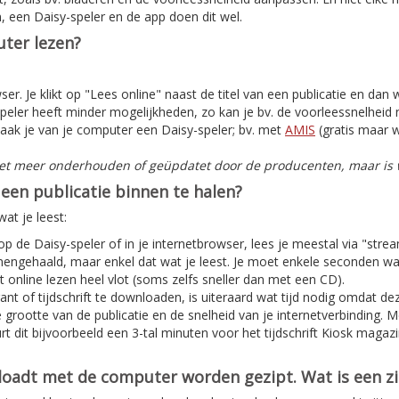
, een Daisy-speler en de app doen dit wel.
ter lezen?
er. Je klikt op "Lees online" naast de titel van een publicatie en dan
peler heeft minder mogelijkheden, zo kan je bv. de voorleessnelheid n
aak je van je computer een Daisy-speler; bv. met
AMIS
(gratis maar w
iet meer onderhouden of geüpdatet door de producenten, maar is w
een publicatie binnen te halen?
at je leest:
 op de Daisy-speler of in je internetbrowser, lees je meestal via "stre
nnengehaald, maar enkel dat wat je leest. Je moet enkele seconden w
 online lezen heel vlot (soms zelfs sneller dan met een CD).
nt of tijdschrift te downloaden, is uiteraard wat tijd nodig omdat deze
e grootte van de publicatie en de snelheid van je internetverbinding. 
t dit bijvoorbeeld een 3-tal minuten voor het tijdschrift Kiosk magaz
nloadt met de computer worden gezipt. Wat is een z