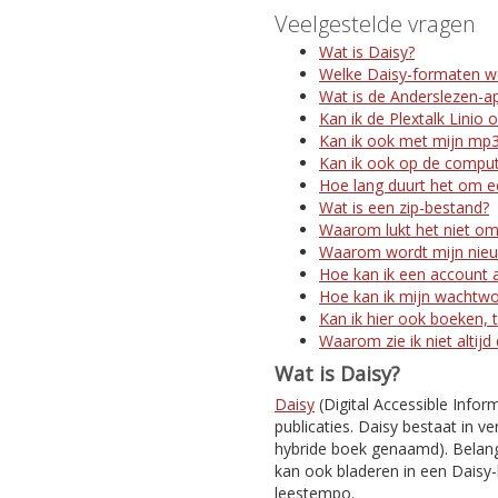
Veelgestelde vragen
Wat is Daisy?
Welke Daisy-formaten w
Wat is de Anderslezen-a
Kan ik de Plextalk Linio 
Kan ik ook met mijn mp3
Kan ik ook op de comput
Hoe lang duurt het om ee
Wat is een zip-bestand?
Waarom lukt het niet om
Waarom wordt mijn nieuw
Hoe kan ik een account 
Hoe kan ik mijn wachtw
Kan ik hier ook boeken, t
Waarom zie ik niet altijd
Wat is Daisy?
Daisy
(Digital Accessible Infor
publicaties. Daisy bestaat in ve
hybride boek genaamd). Belangr
kan ook bladeren in een Daisy-
leestempo.