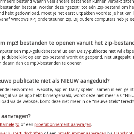
rimeerd bestand waarin veel andere bestanden kunnen verpakt zitten
de bestanden bestaat, worden deze "gezipt" tot één .zip-bestand om 
d hebt gedownload, moet je het eerst uitpakken voordat je het kan l
anaf Windows XP) ondersteunen zip. Bij oudere computers heb je e
om mp3 bestanden te openen vanuit het zip-bestan
mputer een mp3-geluidsbestand uit een Daisy-publicatie niet wil afspe
s je dubbelklikt op een zip-bestand wordt dit geopend, niet uitgepakt. H
n daarin dan de mp3-bestanden te openen.
uwe publicatie niet als NIEUW aangeduid?
lende leesvormen - website, app en Daisy-speler - samen in één geïnt
daag al via de app hebt binnengehaald, wordt deze niet meer als "NI
load via de website, komt deze niet meer in de "nieuwe titels" terec
t aanvragen?
r Kamelego
of een
proefabonnement aanvragen
.
er luistertijdschriften
of een
proefnummer aanvragen
bij
Transkript
.