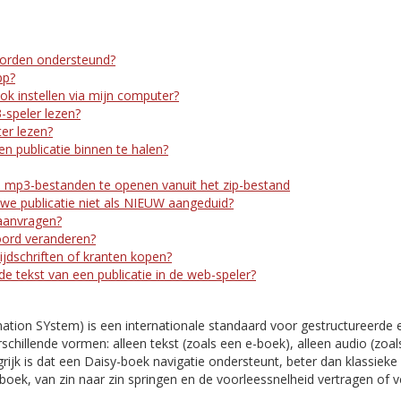
orden ondersteund?
pp?
ook instellen via mijn computer?
-speler lezen?
er lezen?
n publicatie binnen te halen?
 mp3-bestanden te openen vanuit het zip-bestand
e publicatie niet als NIEUW aangeduid?
aanvragen?
oord veranderen?
ijdschriften of kranten kopen?
 de tekst van een publicatie in de web-speler?
mation SYstem) is een internationale standaard voor gestructureerde 
rschillende vormen: alleen tekst (zoals een e-boek), alleen audio (zoal
ijk is dat een Daisy-boek navigatie ondersteunt, beter dan klassieke 
boek, van zin naar zin springen en de voorleessnelheid vertragen of 