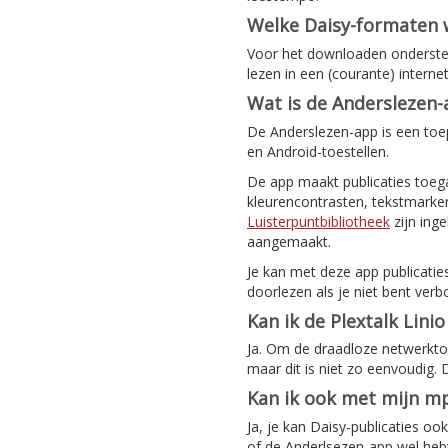
Welke Daisy-formaten
Voor het downloaden ondersteu
lezen in een (courante) intern
Wat is de Anderslezen
De Anderslezen-app is een toep
en Android-toestellen.
De app maakt publicaties toeg
kleurencontrasten, tekstmarker
Luisterpuntbibliotheek
zijn ing
aangemaakt.
Je kan met deze app publicatie
doorlezen als je niet bent verb
Kan ik de Plextalk Lini
Ja. Om de draadloze netwerktoeg
maar dit is niet zo eenvoudig.
Kan ik ook met mijn mp
Ja, je kan Daisy-publicaties o
of de Anderlsezen-app wel hebt