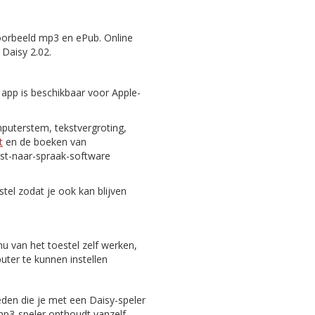
oorbeeld mp3 en ePub. Online
 Daisy 2.02.
 app is beschikbaar voor Apple-
puterstem, tekstvergroting,
t
en de boeken van
st-naar-spraak-software
tel zodat je ook kan blijven
nu van het toestel zelf werken,
er te kunnen instellen
eden die je met een Daisy-speler
 mp3-speler onthoudt vanzelf