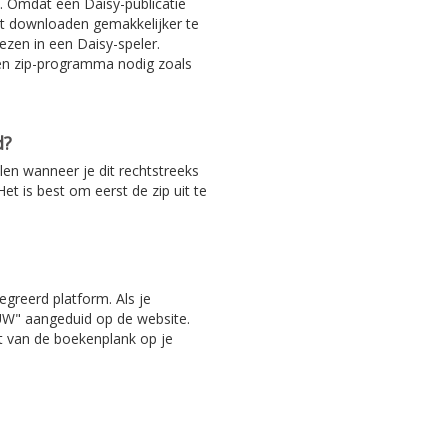
. Omdat een Daisy-publicatie
het downloaden gemakkelijker te
ezen in een Daisy-speler.
en zip-programma nodig zoals
d?
len wanneer je dit rechtstreeks
et is best om eerst de zip uit te
egreerd platform. Als je
EUW" aangeduid op de website.
ht van de boekenplank op je