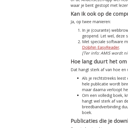
waar je bent gestopt met lezen
Kan ik ook op de compu
Ja, op twee manieren:
In je (courante) webbrows
geopend. Let wel, deze s
Met speciale software m
Dolphin EasyReader
.
[Ter info: AMIS wordt n
Hoe lang duurt het om 
Dat hangt sterk af van hoe en w
Als je rechtstreeks leest
hele publicatie wordt bi
maar daarna verloopt het
Om een volledig boek, kra
hangt wel sterk af van d
breedbandverbinding duur
boek.
Publicaties die je dow