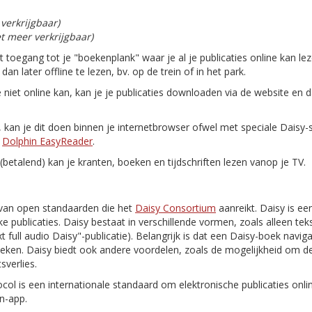
 verkrijgbaar)
et meer verkrijgbaar)
gt toegang tot je "boekenplank" waar je al je publicaties online kan le
n later offline te lezen, bv. op de trein of in het park.
e niet online kan, kan je je publicaties downloaden via de website en 
n, kan je dit doen binnen je internetbrowser ofwel met speciale Daisy
n
Dolphin EasyReader
.
(betalend) kan je kranten, boeken en tijdschriften lezen vanop je TV.
van open standaarden die het
Daisy Consortium
aanreikt. Daisy is ee
e publicaties. Daisy bestaat in verschillende vormen, zoals alleen tekst
 text full audio Daisy"-publicatie). Belangrijk is dat een Daisy-boek navi
oeken. Daisy biedt ook andere voordelen, zoals de mogelijkheid om de
sverlies.
ocol is een internationale standaard om elektronische publicaties onl
n-app.