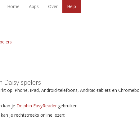
Home
Apps
Over
Help
pelers
 Daisy-spelers
erkt op iPhone, iPad, Android-telefoons, Android-tablets en Chromeb
n kan je
Dolphin EasyReader
gebruiken.
kan je rechtstreeks online lezen: