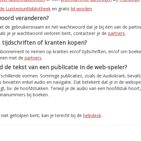
de Luisterpuntbibliotheek
en gratis
lid worden
.
woord veranderen?
met de gebruikersnaam en het wachtwoord dat je bij één van de partn
als je je wachtwoord verloren bent, contacteer je de
partners
.
 tijdschriften of kranten kopen?
abonnement te nemen op kranten en/of tijdschriften, en/of om boeken
emen met de
partners
.
jd de tekst van een publicatie in de web-speler?
rschillende vormen. Sommige publicaties, zoals de Audiokrant, bevatte
bevatten enkel audio en navigatie. Dat betekent dat je in de webspe
jgt, bv. de hoofdstukken. Terwijl je de audio van een hoofdstuk hoort
inanummers bij boeken.
niet geholpen bent, kan je terecht bij de
helpdesk
.