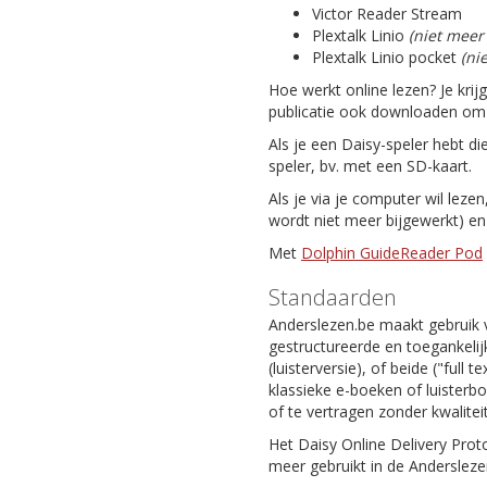
Victor Reader Stream
Plextalk Linio
(niet meer
Plextalk Linio pocket
(ni
Hoe werkt online lezen? Je krij
publicatie ook downloaden om da
Als je een Daisy-speler hebt di
speler, bv. met een SD-kaart.
Als je via je computer wil leze
wordt niet meer bijgewerkt) e
Met
Dolphin GuideReader Pod
Standaarden
Anderslezen.be maakt gebruik 
gestructureerde en toegankelijk
(luisterversie), of beide ("full
klassieke e-boeken of luisterb
of te vertragen zonder kwaliteit
Het Daisy Online Delivery Prot
meer gebruikt in de Andersleze