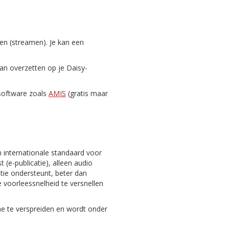
zen (streamen). Je kan een
dan overzetten op je Daisy-
-software zoals
AMIS
(gratis maar
n internationale standaard voor
 (e-publicatie), alleen audio
gatie ondersteunt, beter dan
 voorleessnelheid te versnellen
ine te verspreiden en wordt onder