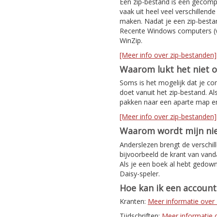
Een zip-bestand is een gecomp
vaak uit heel veel verschillen
maken. Nadat je een zip-bestan
Recente Windows computers (v
WinZip.
[Meer info over zip-bestanden]
Waarom lukt het niet 
Soms is het mogelijk dat je co
doet vanuit het zip-bestand. Al
pakken naar een aparte map e
[Meer info over zip-bestanden]
Waarom wordt mijn nie
Anderslezen brengt de verschil
bijvoorbeeld de krant van van
Als je een boek al hebt gedown
Daisy-speler.
Hoe kan ik een accoun
Kranten:
Meer informatie ove
Tijdschriften:
Meer informatie ov