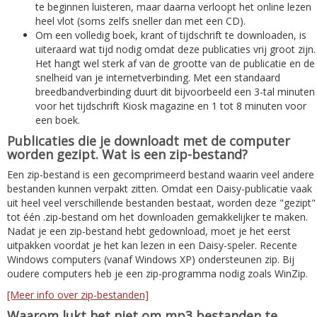
te beginnen luisteren, maar daarna verloopt het online lezen
heel vlot (soms zelfs sneller dan met een CD).
Om een volledig boek, krant of tijdschrift te downloaden, is
uiteraard wat tijd nodig omdat deze publicaties vrij groot zijn.
Het hangt wel sterk af van de grootte van de publicatie en de
snelheid van je internetverbinding. Met een standaard
breedbandverbinding duurt dit bijvoorbeeld een 3-tal minuten
voor het tijdschrift Kiosk magazine en 1 tot 8 minuten voor
een boek.
Publicaties die je downloadt met de computer
worden gezipt. Wat is een zip-bestand?
Een zip-bestand is een gecomprimeerd bestand waarin veel andere
bestanden kunnen verpakt zitten. Omdat een Daisy-publicatie vaak
uit heel veel verschillende bestanden bestaat, worden deze "gezipt"
tot één .zip-bestand om het downloaden gemakkelijker te maken.
Nadat je een zip-bestand hebt gedownload, moet je het eerst
uitpakken voordat je het kan lezen in een Daisy-speler. Recente
Windows computers (vanaf Windows XP) ondersteunen zip. Bij
oudere computers heb je een zip-programma nodig zoals WinZip.
[Meer info over zip-bestanden]
Waarom lukt het niet om mp3 bestanden te