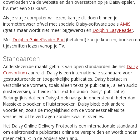
downloaden via de website en dan overzetten op je Daisy-speler,
bv. met een SD-kaart.
Als je via je computer wil lezen, kan je dit doen binnen je
internetbrowser ofwel met speciale Daisy-software zoals
AMIS
(gratis maar wordt niet meer bijgewerkt) en
Dolphin EasyReader
.
Met
Dolphin GuideReader Pod
(betalend) kan je kranten, boeken en
tijdschriften lezen vanop je TV.
Standaarden
Anderslezen.be maakt gebruik van open standaarden die het
Daisy
Consortium
aanreikt. Daisy is een internationale standaard voor
gestructureerde en toegankelijke publicaties. Daisy bestaat in
verschillende vormen, zoals alleen tekst (e-publicatie), alleen audio
(luisterversie), of beide ("full text full audio Daisy"-publicatie).
Belangrijk is dat een Daisy-boek navigatie ondersteunt, beter dan
klassieke e-boeken of luisterboeken. Daisy biedt ook andere
voordelen, zoals de mogelijkheid om de voorleessnelheid te
versnellen of te vertragen zonder kwaliteitsverlies.
Het Daisy Online Delivery Protocol is een internationale standaard
om elektronische publicaties online te verspreiden en wordt onder
meer gebruikt in de Anderslezen-app.