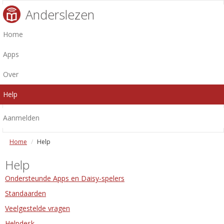
Anderslezen
Home
Apps
Over
Help
Aanmelden
Home
Help
Help
Ondersteunde Apps en Daisy-spelers
Standaarden
Veelgestelde vragen
Helpdesk