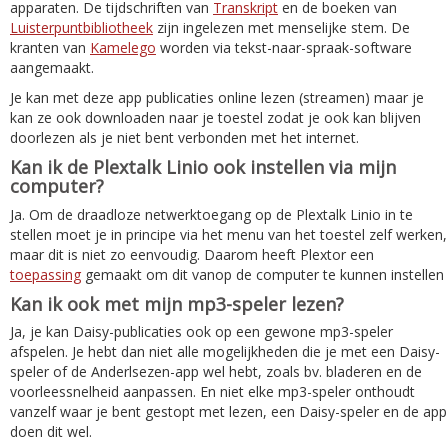
apparaten. De tijdschriften van
Transkript
en de boeken van
Luisterpuntbibliotheek
zijn ingelezen met menselijke stem. De
kranten van
Kamelego
worden via tekst-naar-spraak-software
aangemaakt.
Je kan met deze app publicaties online lezen (streamen) maar je
kan ze ook downloaden naar je toestel zodat je ook kan blijven
doorlezen als je niet bent verbonden met het internet.
Kan ik de Plextalk Linio ook instellen via mijn
computer?
Ja. Om de draadloze netwerktoegang op de Plextalk Linio in te
stellen moet je in principe via het menu van het toestel zelf werken,
maar dit is niet zo eenvoudig. Daarom heeft Plextor een
toepassing
gemaakt om dit vanop de computer te kunnen instellen
Kan ik ook met mijn mp3-speler lezen?
Ja, je kan Daisy-publicaties ook op een gewone mp3-speler
afspelen. Je hebt dan niet alle mogelijkheden die je met een Daisy-
speler of de Anderlsezen-app wel hebt, zoals bv. bladeren en de
voorleessnelheid aanpassen. En niet elke mp3-speler onthoudt
vanzelf waar je bent gestopt met lezen, een Daisy-speler en de app
doen dit wel.