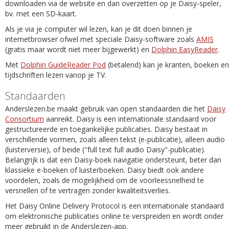
downloaden via de website en dan overzetten op je Daisy-speler,
bv. met een SD-kaart.
Als je via je computer wil lezen, kan je dit doen binnen je
internetbrowser ofwel met speciale Daisy-software zoals
AMIS
(gratis maar wordt niet meer bijgewerkt) en
Dolphin EasyReader
.
Met
Dolphin GuideReader Pod
(betalend) kan je kranten, boeken en
tijdschriften lezen vanop je TV.
Standaarden
Anderslezen.be maakt gebruik van open standaarden die het
Daisy
Consortium
aanreikt. Daisy is een internationale standaard voor
gestructureerde en toegankelijke publicaties. Daisy bestaat in
verschillende vormen, zoals alleen tekst (e-publicatie), alleen audio
(luisterversie), of beide ("full text full audio Daisy"-publicatie).
Belangrijk is dat een Daisy-boek navigatie ondersteunt, beter dan
klassieke e-boeken of luisterboeken. Daisy biedt ook andere
voordelen, zoals de mogelijkheid om de voorleessnelheid te
versnellen of te vertragen zonder kwaliteitsverlies.
Het Daisy Online Delivery Protocol is een internationale standaard
om elektronische publicaties online te verspreiden en wordt onder
meer gebruikt in de Anderslezen-app.