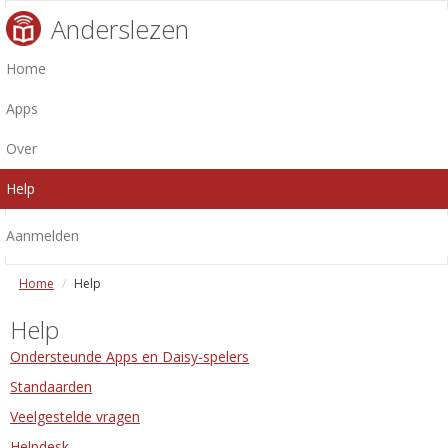
Anderslezen
Home
Apps
Over
Help
Aanmelden
Home
Help
Help
Ondersteunde Apps en Daisy-spelers
Standaarden
Veelgestelde vragen
Helpdesk