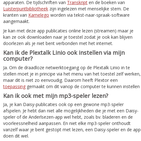
apparaten. De tijdschriften van
Transkript
en de boeken van
Luisterpuntbibliotheek
zijn ingelezen met menselijke stem. De
kranten van
Kamelego
worden via tekst-naar-spraak-software
aangemaakt.
Je kan met deze app publicaties online lezen (streamen) maar je
kan ze ook downloaden naar je toestel zodat je ook kan blijven
doorlezen als je niet bent verbonden met het internet.
Kan ik de Plextalk Linio ook instellen via mijn
computer?
Ja. Om de draadloze netwerktoegang op de Plextalk Linio in te
stellen moet je in principe via het menu van het toestel zelf werken,
maar dit is niet zo eenvoudig. Daarom heeft Plextor een
toepassing
gemaakt om dit vanop de computer te kunnen instellen
Kan ik ook met mijn mp3-speler lezen?
Ja, je kan Daisy-publicaties ook op een gewone mp3-speler
afspelen. Je hebt dan niet alle mogelijkheden die je met een Daisy-
speler of de Anderlsezen-app wel hebt, zoals bv. bladeren en de
voorleessnelheid aanpassen. En niet elke mp3-speler onthoudt
vanzelf waar je bent gestopt met lezen, een Daisy-speler en de app
doen dit wel.