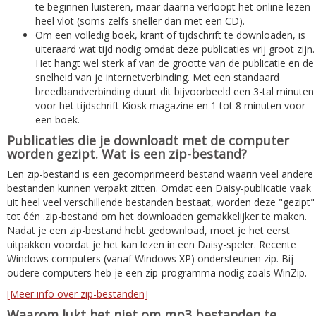
te beginnen luisteren, maar daarna verloopt het online lezen
heel vlot (soms zelfs sneller dan met een CD).
Om een volledig boek, krant of tijdschrift te downloaden, is
uiteraard wat tijd nodig omdat deze publicaties vrij groot zijn.
Het hangt wel sterk af van de grootte van de publicatie en de
snelheid van je internetverbinding. Met een standaard
breedbandverbinding duurt dit bijvoorbeeld een 3-tal minuten
voor het tijdschrift Kiosk magazine en 1 tot 8 minuten voor
een boek.
Publicaties die je downloadt met de computer
worden gezipt. Wat is een zip-bestand?
Een zip-bestand is een gecomprimeerd bestand waarin veel andere
bestanden kunnen verpakt zitten. Omdat een Daisy-publicatie vaak
uit heel veel verschillende bestanden bestaat, worden deze "gezipt"
tot één .zip-bestand om het downloaden gemakkelijker te maken.
Nadat je een zip-bestand hebt gedownload, moet je het eerst
uitpakken voordat je het kan lezen in een Daisy-speler. Recente
Windows computers (vanaf Windows XP) ondersteunen zip. Bij
oudere computers heb je een zip-programma nodig zoals WinZip.
[Meer info over zip-bestanden]
Waarom lukt het niet om mp3 bestanden te