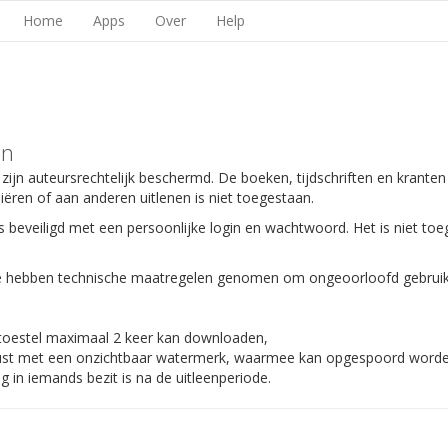
Home
Apps
Over
Help
en
 zijn auteursrechtelijk beschermd. De boeken, tijdschriften en kranten
piëren of aan anderen uitlenen is niet toegestaan.
s beveiligd met een persoonlijke login en wachtwoord. Het is niet toe
 We hebben technische maatregelen genomen om ongeoorloofd gebruik
 toestel maximaal 2 keer kan downloaden,
gerust met een onzichtbaar watermerk, waarmee kan opgespoord worden
 in iemands bezit is na de uitleenperiode.