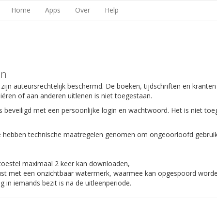
Home
Apps
Over
Help
en
 zijn auteursrechtelijk beschermd. De boeken, tijdschriften en kranten
piëren of aan anderen uitlenen is niet toegestaan.
s beveiligd met een persoonlijke login en wachtwoord. Het is niet toe
 We hebben technische maatregelen genomen om ongeoorloofd gebruik
 toestel maximaal 2 keer kan downloaden,
gerust met een onzichtbaar watermerk, waarmee kan opgespoord worden
 in iemands bezit is na de uitleenperiode.