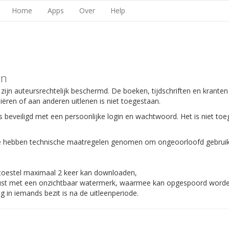
Home
Apps
Over
Help
en
 zijn auteursrechtelijk beschermd. De boeken, tijdschriften en kranten
piëren of aan anderen uitlenen is niet toegestaan.
s beveiligd met een persoonlijke login en wachtwoord. Het is niet toe
 We hebben technische maatregelen genomen om ongeoorloofd gebruik
 toestel maximaal 2 keer kan downloaden,
gerust met een onzichtbaar watermerk, waarmee kan opgespoord worden
 in iemands bezit is na de uitleenperiode.