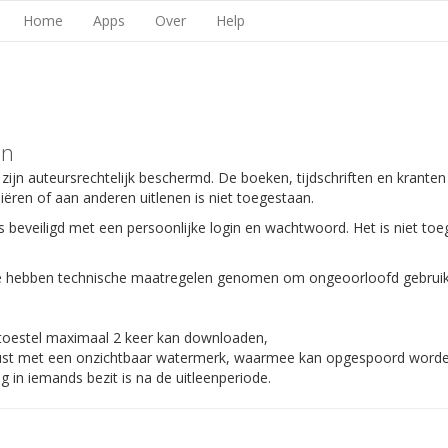
Home
Apps
Over
Help
en
 zijn auteursrechtelijk beschermd. De boeken, tijdschriften en kranten
piëren of aan anderen uitlenen is niet toegestaan.
s beveiligd met een persoonlijke login en wachtwoord. Het is niet toe
 We hebben technische maatregelen genomen om ongeoorloofd gebruik
 toestel maximaal 2 keer kan downloaden,
gerust met een onzichtbaar watermerk, waarmee kan opgespoord worden
 in iemands bezit is na de uitleenperiode.