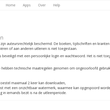
Home
Apps
Over
Help
en
 zijn auteursrechtelijk beschermd. De boeken, tijdschriften en kranten
piëren of aan anderen uitlenen is niet toegestaan.
s beveiligd met een persoonlijke login en wachtwoord. Het is niet toe
 We hebben technische maatregelen genomen om ongeoorloofd gebruik
 toestel maximaal 2 keer kan downloaden,
gerust met een onzichtbaar watermerk, waarmee kan opgespoord worden
 in iemands bezit is na de uitleenperiode.