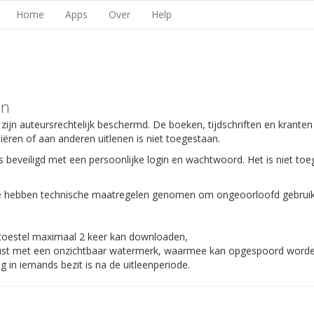
Home
Apps
Over
Help
en
 zijn auteursrechtelijk beschermd. De boeken, tijdschriften en kranten
piëren of aan anderen uitlenen is niet toegestaan.
s beveiligd met een persoonlijke login en wachtwoord. Het is niet toe
 We hebben technische maatregelen genomen om ongeoorloofd gebruik
 toestel maximaal 2 keer kan downloaden,
gerust met een onzichtbaar watermerk, waarmee kan opgespoord worden
 in iemands bezit is na de uitleenperiode.