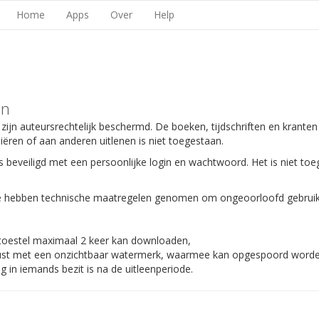
Home
Apps
Over
Help
en
 zijn auteursrechtelijk beschermd. De boeken, tijdschriften en kranten
piëren of aan anderen uitlenen is niet toegestaan.
s beveiligd met een persoonlijke login en wachtwoord. Het is niet toe
 We hebben technische maatregelen genomen om ongeoorloofd gebruik
 toestel maximaal 2 keer kan downloaden,
gerust met een onzichtbaar watermerk, waarmee kan opgespoord worden
 in iemands bezit is na de uitleenperiode.