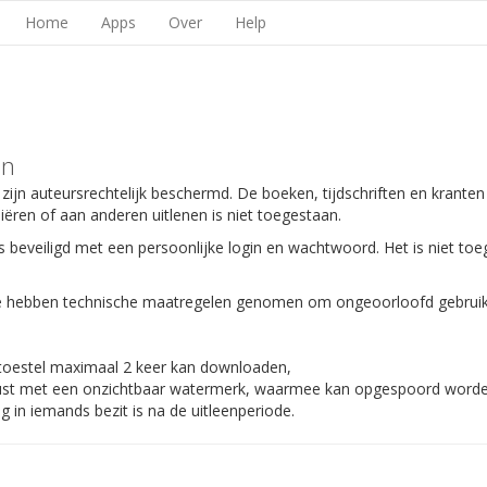
Home
Apps
Over
Help
en
 zijn auteursrechtelijk beschermd. De boeken, tijdschriften en kranten
piëren of aan anderen uitlenen is niet toegestaan.
s beveiligd met een persoonlijke login en wachtwoord. Het is niet toe
 We hebben technische maatregelen genomen om ongeoorloofd gebruik
 toestel maximaal 2 keer kan downloaden,
gerust met een onzichtbaar watermerk, waarmee kan opgespoord worden
 in iemands bezit is na de uitleenperiode.