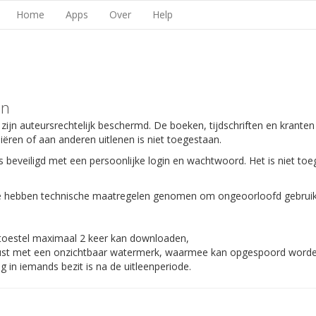
Home
Apps
Over
Help
en
 zijn auteursrechtelijk beschermd. De boeken, tijdschriften en kranten
piëren of aan anderen uitlenen is niet toegestaan.
s beveiligd met een persoonlijke login en wachtwoord. Het is niet toe
 We hebben technische maatregelen genomen om ongeoorloofd gebruik
 toestel maximaal 2 keer kan downloaden,
gerust met een onzichtbaar watermerk, waarmee kan opgespoord worden
 in iemands bezit is na de uitleenperiode.