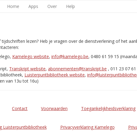
Home
Apps
Over
Help
 tijdschriften lezen? Heb je vragen over de dienstverlening of het aa
tacteren:
elego,
Kamelego website
,
info@kamelego.be
, 0480 61 59 15 (maand
ript,
Transkript website
,
abonnementen@transkript.be
, 011 23 07 61
bibliotheek,
Luisterpuntbibliotheek website
,
info@luisterpuntbibliothe
en van 13u tot 16u)
Contact
Voorwaarden
Toegankelijkheidsverklaring
g Luisterpuntbibliotheek
Privacyverklaring Kamelego
Priv