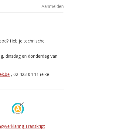
Aanmelden
nbod? Heb je technische
ag, dinsdag en donderdag van
ek.be
, 02 423 04 11 (elke
acyverklaring Transkript