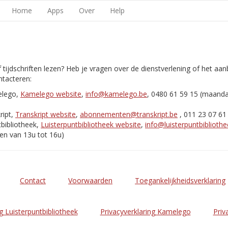
Home
Apps
Over
Help
 tijdschriften lezen? Heb je vragen over de dienstverlening of het aa
tacteren:
elego,
Kamelego website
,
info@kamelego.be
, 0480 61 59 15 (maand
ript,
Transkript website
,
abonnementen@transkript.be
, 011 23 07 61
bibliotheek,
Luisterpuntbibliotheek website
,
info@luisterpuntbibliothe
en van 13u tot 16u)
Contact
Voorwaarden
Toegankelijkheidsverklaring
g Luisterpuntbibliotheek
Privacyverklaring Kamelego
Priv