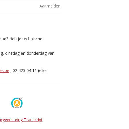
Aanmelden
nbod? Heb je technische
ag, dinsdag en donderdag van
ek.be
, 02 423 04 11 (elke
acyverklaring Transkript