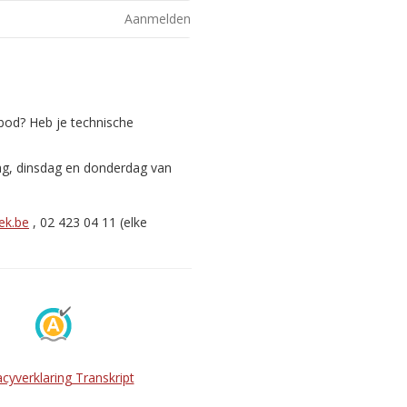
Aanmelden
nbod? Heb je technische
ag, dinsdag en donderdag van
ek.be
, 02 423 04 11 (elke
acyverklaring Transkript