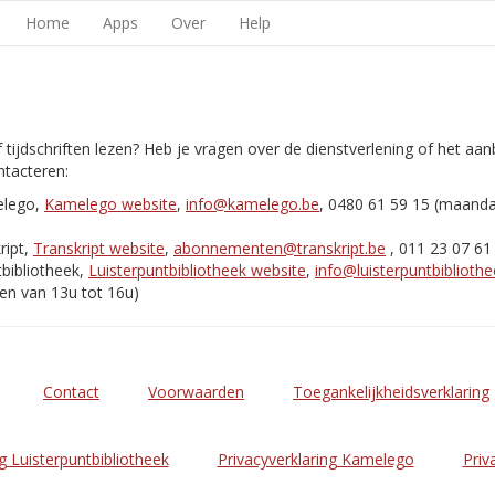
Home
Apps
Over
Help
 tijdschriften lezen? Heb je vragen over de dienstverlening of het aa
tacteren:
elego,
Kamelego website
,
info@kamelego.be
, 0480 61 59 15 (maand
ript,
Transkript website
,
abonnementen@transkript.be
, 011 23 07 61
bibliotheek,
Luisterpuntbibliotheek website
,
info@luisterpuntbibliothe
en van 13u tot 16u)
Contact
Voorwaarden
Toegankelijkheidsverklaring
g Luisterpuntbibliotheek
Privacyverklaring Kamelego
Priv