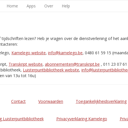
Home
Apps
Over
Help
 tijdschriften lezen? Heb je vragen over de dienstverlening of het aa
tacteren:
elego,
Kamelego website
,
info@kamelego.be
, 0480 61 59 15 (maand
ript,
Transkript website
,
abonnementen@transkript.be
, 011 23 07 61
bibliotheek,
Luisterpuntbibliotheek website
,
info@luisterpuntbibliothe
en van 13u tot 16u)
Contact
Voorwaarden
Toegankelijkheidsverklaring
g Luisterpuntbibliotheek
Privacyverklaring Kamelego
Priv