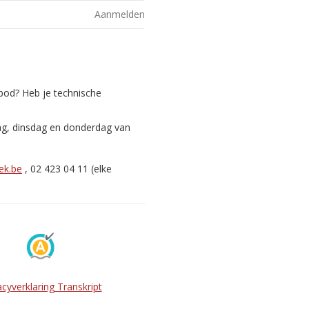
Aanmelden
nbod? Heb je technische
ag, dinsdag en donderdag van
ek.be
, 02 423 04 11 (elke
acyverklaring Transkript