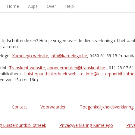
Home
Apps
Over
Help
 tijdschriften lezen? Heb je vragen over de dienstverlening of het aa
tacteren:
elego,
Kamelego website
,
info@kamelego.be
, 0480 61 59 15 (maand
ript,
Transkript website
,
abonnementen@transkript.be
, 011 23 07 61
bibliotheek,
Luisterpuntbibliotheek website
,
info@luisterpuntbibliothe
en van 13u tot 16u)
Contact
Voorwaarden
Toegankelijkheidsverklaring
g Luisterpuntbibliotheek
Privacyverklaring Kamelego
Priv