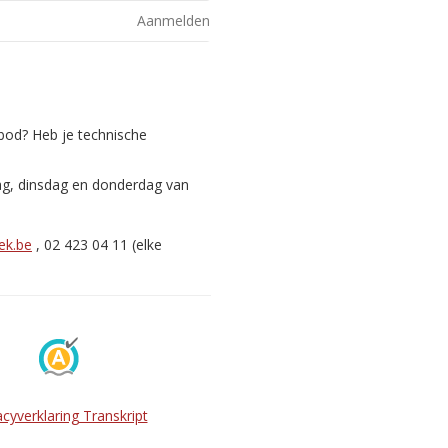
Aanmelden
nbod? Heb je technische
ag, dinsdag en donderdag van
ek.be
, 02 423 04 11 (elke
acyverklaring Transkript