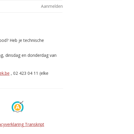
Aanmelden
nbod? Heb je technische
ag, dinsdag en donderdag van
ek.be
, 02 423 04 11 (elke
acyverklaring Transkript