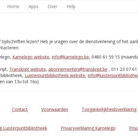
Home
Apps
Over
Help
 tijdschriften lezen? Heb je vragen over de dienstverlening of het aa
tacteren:
elego,
Kamelego website
,
info@kamelego.be
, 0480 61 59 15 (maand
ript,
Transkript website
,
abonnementen@transkript.be
, 011 23 07 61
bibliotheek,
Luisterpuntbibliotheek website
,
info@luisterpuntbibliothe
en van 13u tot 16u)
Contact
Voorwaarden
Toegankelijkheidsverklaring
g Luisterpuntbibliotheek
Privacyverklaring Kamelego
Priv