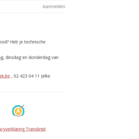
Aanmelden
nbod? Heb je technische
ag, dinsdag en donderdag van
ek.be
, 02 423 04 11 (elke
acyverklaring Transkript