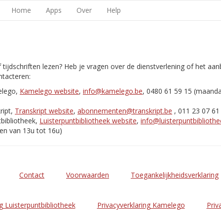
Home
Apps
Over
Help
 tijdschriften lezen? Heb je vragen over de dienstverlening of het aa
tacteren:
elego,
Kamelego website
,
info@kamelego.be
, 0480 61 59 15 (maand
ript,
Transkript website
,
abonnementen@transkript.be
, 011 23 07 61
bibliotheek,
Luisterpuntbibliotheek website
,
info@luisterpuntbibliothe
en van 13u tot 16u)
Contact
Voorwaarden
Toegankelijkheidsverklaring
g Luisterpuntbibliotheek
Privacyverklaring Kamelego
Priv