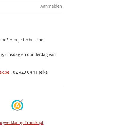
Aanmelden
nbod? Heb je technische
ag, dinsdag en donderdag van
ek.be
, 02 423 04 11 (elke
acyverklaring Transkript