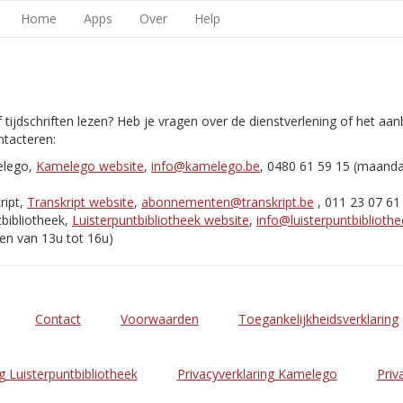
Home
Apps
Over
Help
 tijdschriften lezen? Heb je vragen over de dienstverlening of het aa
tacteren:
elego,
Kamelego website
,
info@kamelego.be
, 0480 61 59 15 (maand
ript,
Transkript website
,
abonnementen@transkript.be
, 011 23 07 61
bibliotheek,
Luisterpuntbibliotheek website
,
info@luisterpuntbibliothe
en van 13u tot 16u)
Contact
Voorwaarden
Toegankelijkheidsverklaring
g Luisterpuntbibliotheek
Privacyverklaring Kamelego
Priv