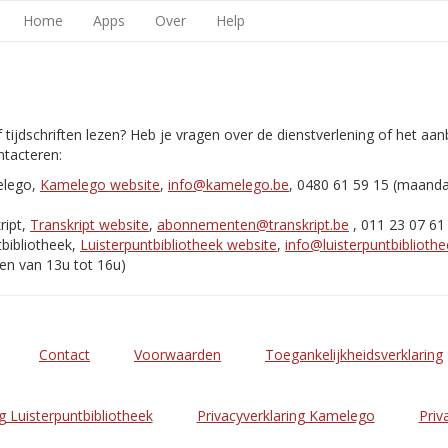
Home
Apps
Over
Help
 tijdschriften lezen? Heb je vragen over de dienstverlening of het aa
tacteren:
elego,
Kamelego website
,
info@kamelego.be
, 0480 61 59 15 (maand
ript,
Transkript website
,
abonnementen@transkript.be
, 011 23 07 61
bibliotheek,
Luisterpuntbibliotheek website
,
info@luisterpuntbibliothe
en van 13u tot 16u)
Contact
Voorwaarden
Toegankelijkheidsverklaring
g Luisterpuntbibliotheek
Privacyverklaring Kamelego
Priv