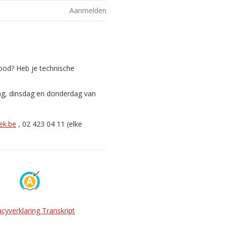
Aanmelden
nbod? Heb je technische
ag, dinsdag en donderdag van
ek.be
, 02 423 04 11 (elke
acyverklaring Transkript