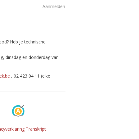
Aanmelden
nbod? Heb je technische
ag, dinsdag en donderdag van
ek.be
, 02 423 04 11 (elke
acyverklaring Transkript