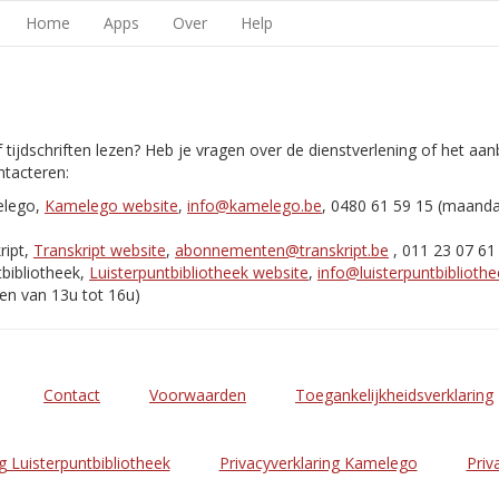
Home
Apps
Over
Help
 tijdschriften lezen? Heb je vragen over de dienstverlening of het aa
tacteren:
elego,
Kamelego website
,
info@kamelego.be
, 0480 61 59 15 (maand
ript,
Transkript website
,
abonnementen@transkript.be
, 011 23 07 61
bibliotheek,
Luisterpuntbibliotheek website
,
info@luisterpuntbibliothe
en van 13u tot 16u)
Contact
Voorwaarden
Toegankelijkheidsverklaring
g Luisterpuntbibliotheek
Privacyverklaring Kamelego
Priv