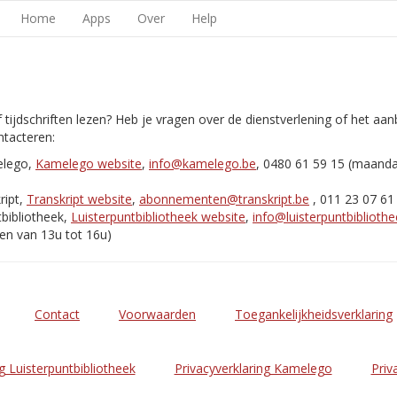
Home
Apps
Over
Help
 tijdschriften lezen? Heb je vragen over de dienstverlening of het aa
tacteren:
elego,
Kamelego website
,
info@kamelego.be
, 0480 61 59 15 (maand
ript,
Transkript website
,
abonnementen@transkript.be
, 011 23 07 61
bibliotheek,
Luisterpuntbibliotheek website
,
info@luisterpuntbibliothe
en van 13u tot 16u)
Contact
Voorwaarden
Toegankelijkheidsverklaring
g Luisterpuntbibliotheek
Privacyverklaring Kamelego
Priv