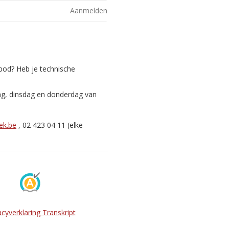
Aanmelden
nbod? Heb je technische
ag, dinsdag en donderdag van
ek.be
, 02 423 04 11 (elke
acyverklaring Transkript