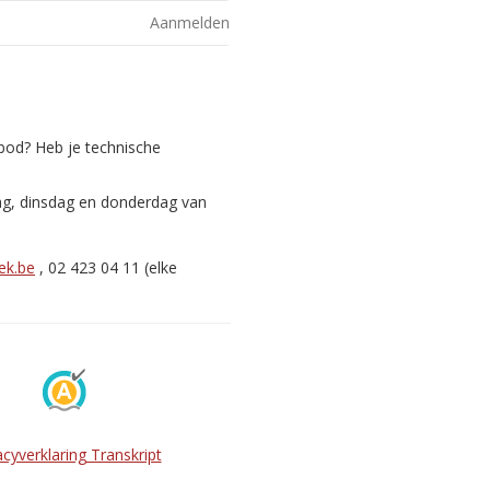
Aanmelden
nbod? Heb je technische
ag, dinsdag en donderdag van
ek.be
, 02 423 04 11 (elke
acyverklaring Transkript