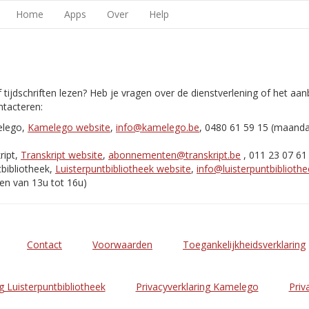
Home
Apps
Over
Help
 tijdschriften lezen? Heb je vragen over de dienstverlening of het aa
tacteren:
elego,
Kamelego website
,
info@kamelego.be
, 0480 61 59 15 (maand
ript,
Transkript website
,
abonnementen@transkript.be
, 011 23 07 61
bibliotheek,
Luisterpuntbibliotheek website
,
info@luisterpuntbibliothe
en van 13u tot 16u)
Contact
Voorwaarden
Toegankelijkheidsverklaring
g Luisterpuntbibliotheek
Privacyverklaring Kamelego
Priv