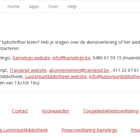
Home
Apps
Over
Help
 tijdschriften lezen? Heb je vragen over de dienstverlening of het aa
tacteren:
elego,
Kamelego website
,
info@kamelego.be
, 0480 61 59 15 (maand
ript,
Transkript website
,
abonnementen@transkript.be
, 011 23 07 61
bibliotheek,
Luisterpuntbibliotheek website
,
info@luisterpuntbibliothe
en van 13u tot 16u)
Contact
Voorwaarden
Toegankelijkheidsverklaring
g Luisterpuntbibliotheek
Privacyverklaring Kamelego
Priv