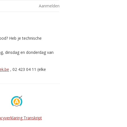
Aanmelden
nbod? Heb je technische
ag, dinsdag en donderdag van
ek.be
, 02 423 04 11 (elke
acyverklaring Transkript