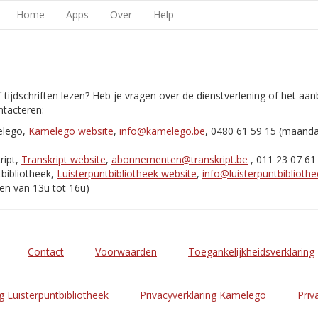
Home
Apps
Over
Help
 tijdschriften lezen? Heb je vragen over de dienstverlening of het aa
tacteren:
elego,
Kamelego website
,
info@kamelego.be
, 0480 61 59 15 (maand
ript,
Transkript website
,
abonnementen@transkript.be
, 011 23 07 61
bibliotheek,
Luisterpuntbibliotheek website
,
info@luisterpuntbibliothe
en van 13u tot 16u)
Contact
Voorwaarden
Toegankelijkheidsverklaring
g Luisterpuntbibliotheek
Privacyverklaring Kamelego
Priv