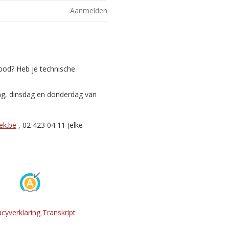
Aanmelden
nbod? Heb je technische
ag, dinsdag en donderdag van
ek.be
, 02 423 04 11 (elke
acyverklaring Transkript