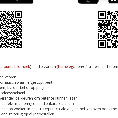
terpuntbibliotheek
), audiokranten (
Kamelego
) en/of luistertijdschriften
ine verder
tomatisch waar je gestopt bent
en, bv. op titel of op pagina
oorleessnelheid
verander de kleuren om beter te kunnen lezen
t de tekstmarkering de audio (karaokelezen)
t de app zoeken in de Luisterpuntcatalogus, en het gekozen boek me
ind ze terug op al je toestellen