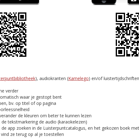
terpuntbibliotheek
), audiokranten (
Kamelego
) en/of luistertijdschriften
ine verder
tomatisch waar je gestopt bent
en, bv. op titel of op pagina
oorleessnelheid
verander de kleuren om beter te kunnen lezen
t de tekstmarkering de audio (karaokelezen)
t de app zoeken in de Luisterpuntcatalogus, en het gekozen boek me
ind ze terug op al je toestellen