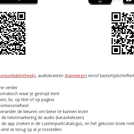
terpuntbibliotheek
), audiokranten (
Kamelego
) en/of luistertijdschriften
ine verder
tomatisch waar je gestopt bent
en, bv. op titel of op pagina
oorleessnelheid
verander de kleuren om beter te kunnen lezen
t de tekstmarkering de audio (karaokelezen)
t de app zoeken in de Luisterpuntcatalogus, en het gekozen boek me
ind ze terug op al je toestellen