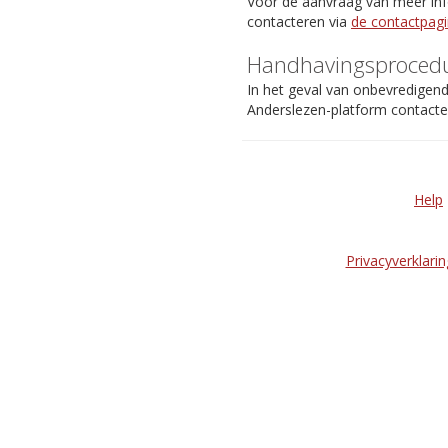
Voor de aanvraag van meer info
contacteren via
de contactpag
Handhavingsproced
In het geval van onbevredigen
Anderslezen-platform contact
Help
Privacyverklarin