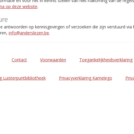
rmatie en voor het in kennis stellen van niet-nakoming van de regel
ina op deze website
.
ure
de antwoorden op kennisgevingen of verzoeken die zijn verstuurd via
eren,
info@anderslezen.be
.
Contact
Voorwaarden
Toegankelijkheidsverklaring
g Luisterpuntbibliotheek
Privacyverklaring Kamelego
Priv