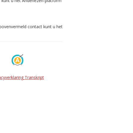
s kunt u het Anderlezen-platform
 bovenvermeld contact kunt u het
acyverklaring Transkript