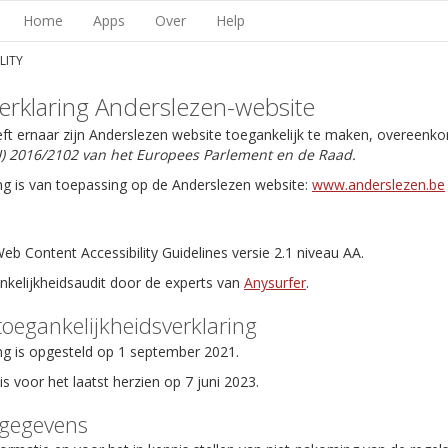
Home
Apps
Over
Help
LITY
erklaring Anderslezen-website
eft ernaar zijn Anderslezen website toegankelijk te maken, overeenk
EU) 2016/2102 van het Europees Parlement en de Raad.
ng is van toepassing op de Anderslezen website:
www.anderslezen.be
b Content Accessibility Guidelines versie 2.1 niveau AA.
ankelijkheidsaudit door de experts van
Anysurfer
.
toegankelijkheidsverklaring
ng is opgesteld op 1 september 2021.
is voor het laatst herzien op 7 juni 2023.
tgegevens