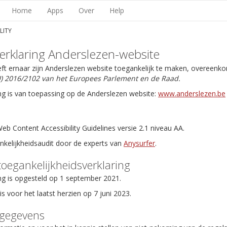
Home
Apps
Over
Help
LITY
erklaring Anderslezen-website
eft ernaar zijn Anderslezen website toegankelijk te maken, overeenk
EU) 2016/2102 van het Europees Parlement en de Raad.
ng is van toepassing op de Anderslezen website:
www.anderslezen.be
b Content Accessibility Guidelines versie 2.1 niveau AA.
ankelijkheidsaudit door de experts van
Anysurfer
.
toegankelijkheidsverklaring
ng is opgesteld op 1 september 2021.
is voor het laatst herzien op 7 juni 2023.
tgegevens