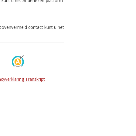
s kunt u het Anderlezen-platform
 bovenvermeld contact kunt u het
acyverklaring Transkript