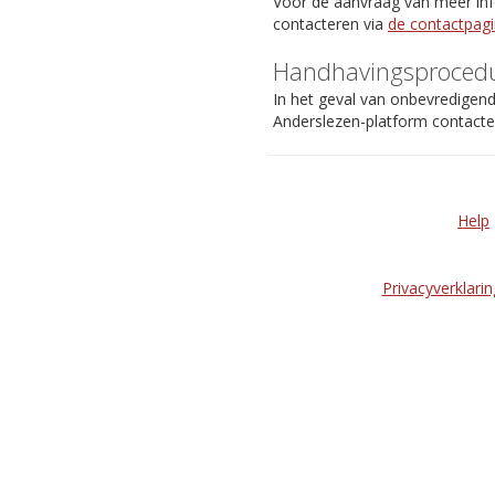
Voor de aanvraag van meer info
contacteren via
de contactpag
Handhavingsproced
In het geval van onbevredigen
Anderslezen-platform contact
Help
Privacyverklarin