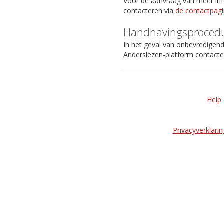
Voor de aanvraag van meer info
contacteren via
de contactpag
Handhavingsproced
In het geval van onbevredigen
Anderslezen-platform contact
Help
Privacyverklarin