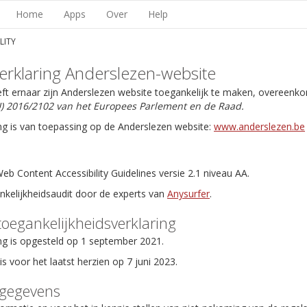
Home
Apps
Over
Help
LITY
erklaring Anderslezen-website
eft ernaar zijn Anderslezen website toegankelijk te maken, overeenk
EU) 2016/2102 van het Europees Parlement en de Raad.
ng is van toepassing op de Anderslezen website:
www.anderslezen.be
b Content Accessibility Guidelines versie 2.1 niveau AA.
ankelijkheidsaudit door de experts van
Anysurfer
.
toegankelijkheidsverklaring
ng is opgesteld op 1 september 2021.
is voor het laatst herzien op 7 juni 2023.
tgegevens