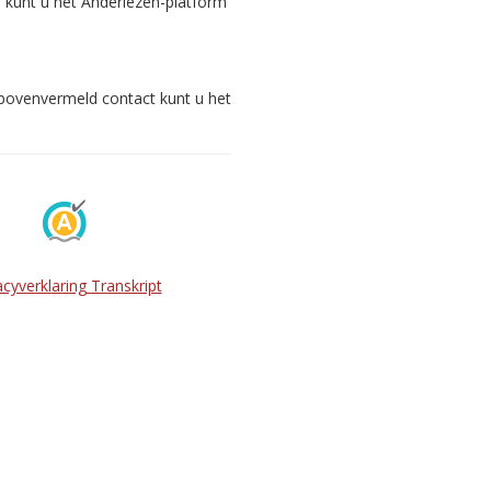
s kunt u het Anderlezen-platform
 bovenvermeld contact kunt u het
acyverklaring Transkript