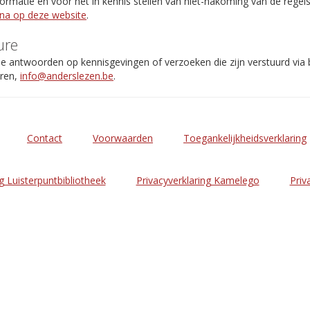
rmatie en voor het in kennis stellen van niet-nakoming van de regel
ina op deze website
.
ure
de antwoorden op kennisgevingen of verzoeken die zijn verstuurd via
eren,
info@anderslezen.be
.
Contact
Voorwaarden
Toegankelijkheidsverklaring
g Luisterpuntbibliotheek
Privacyverklaring Kamelego
Priv