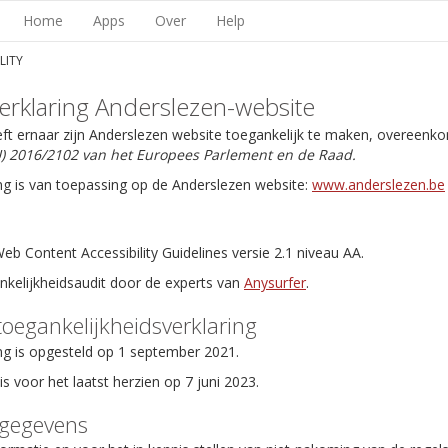
Home
Apps
Over
Help
LITY
erklaring Anderslezen-website
eft ernaar zijn Anderslezen website toegankelijk te maken, overeenk
EU) 2016/2102 van het Europees Parlement en de Raad.
ng is van toepassing op de Anderslezen website:
www.anderslezen.be
b Content Accessibility Guidelines versie 2.1 niveau AA.
ankelijkheidsaudit door de experts van
Anysurfer
.
toegankelijkheidsverklaring
ng is opgesteld op 1 september 2021.
is voor het laatst herzien op 7 juni 2023.
tgegevens