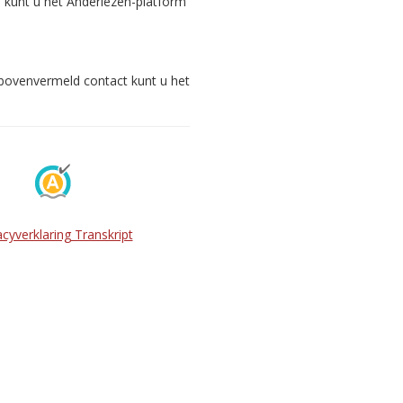
s kunt u het Anderlezen-platform
 bovenvermeld contact kunt u het
acyverklaring Transkript