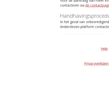
Voor de aanvraag van meer info
contacteren via
de contactpag
Handhavingsproced
In het geval van onbevredigen
Anderslezen-platform contact
Help
Privacyverklarin