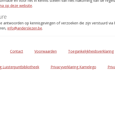
rmatie en voor het in kennis stellen van niet-nakoming van de regel
ina op deze website
.
ure
de antwoorden op kennisgevingen of verzoeken die zijn verstuurd via
eren,
info@anderslezen.be
.
Contact
Voorwaarden
Toegankelijkheidsverklaring
g Luisterpuntbibliotheek
Privacyverklaring Kamelego
Priv