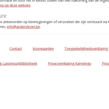
rmatie en voor het in kennis stellen van niet-nakoming van de regel
ina op deze website
.
ure
de antwoorden op kennisgevingen of verzoeken die zijn verstuurd via
eren,
info@anderslezen.be
.
Contact
Voorwaarden
Toegankelijkheidsverklaring
g Luisterpuntbibliotheek
Privacyverklaring Kamelego
Priv