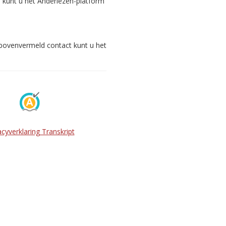
s kunt u het Anderlezen-platform
 bovenvermeld contact kunt u het
acyverklaring Transkript