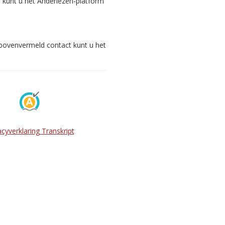
s kunt u het Anderlezen-platform
 bovenvermeld contact kunt u het
acyverklaring Transkript