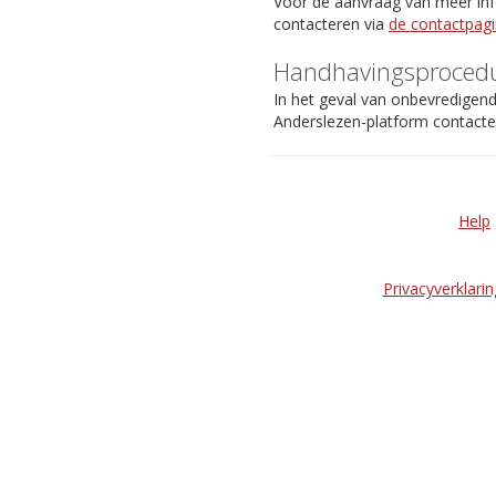
Voor de aanvraag van meer info
contacteren via
de contactpag
Handhavingsproced
In het geval van onbevredigen
Anderslezen-platform contact
Help
Privacyverklarin