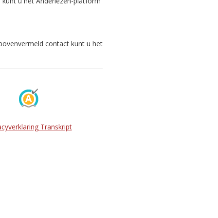
s kunt u het Anderlezen-platform
 bovenvermeld contact kunt u het
acyverklaring Transkript