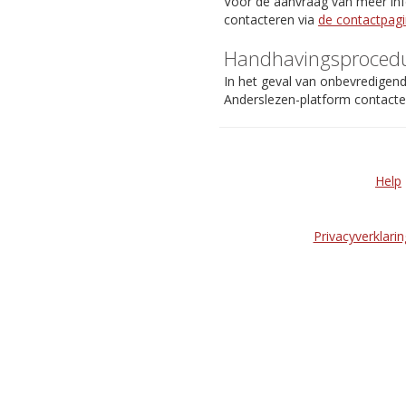
Voor de aanvraag van meer info
contacteren via
de contactpag
Handhavingsproced
In het geval van onbevredigen
Anderslezen-platform contact
Help
Privacyverklarin