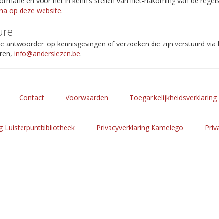
rmatie en voor het in kennis stellen van niet-nakoming van de regel
ina op deze website
.
ure
de antwoorden op kennisgevingen of verzoeken die zijn verstuurd via
eren,
info@anderslezen.be
.
Contact
Voorwaarden
Toegankelijkheidsverklaring
g Luisterpuntbibliotheek
Privacyverklaring Kamelego
Priv