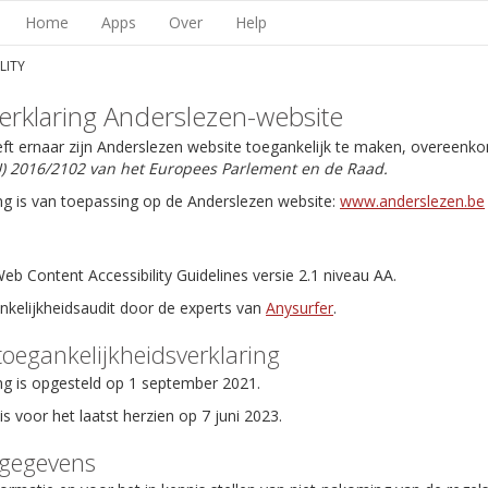
Home
Apps
Over
Help
LITY
erklaring Anderslezen-website
eft ernaar zijn Anderslezen website toegankelijk te maken, overeenk
EU) 2016/2102 van het Europees Parlement en de Raad.
ng is van toepassing op de Anderslezen website:
www.anderslezen.be
b Content Accessibility Guidelines versie 2.1 niveau AA.
ankelijkheidsaudit door de experts van
Anysurfer
.
toegankelijkheidsverklaring
ng is opgesteld op 1 september 2021.
is voor het laatst herzien op 7 juni 2023.
tgegevens