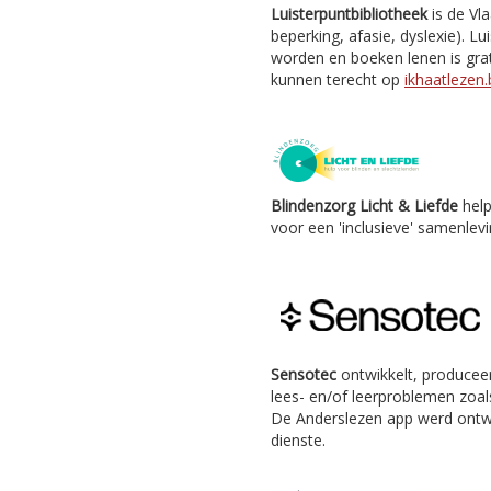
Luisterpuntbibliotheek
is de Vl
beperking, afasie, dyslexie). Lu
worden en boeken lenen is grat
kunnen terecht op
ikhaatlezen.
Blindenzorg Licht & Liefde
help
voor een 'inclusieve' samenlevi
Sensotec
ontwikkelt, producee
lees- en/of leerproblemen zoals
De Anderslezen app werd ontw
dienste.