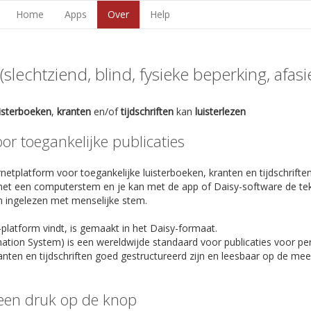
Home
Apps
Over
Help
lechtziend, blind, fysieke beperking, afasie,
uisterboeken
,
kranten
en/of
tijdschriften
kan
luisterlezen
r toegankelijke publicaties
netplatform voor toegankelijke luisterboeken, kranten en tijdschriften
et een computerstem en je kan met de app of Daisy-software de te
n ingelezen met menselijke stem.
-platform vindt, is gemaakt in het Daisy-formaat.
rmation System) is een wereldwijde standaard voor publicaties voor p
anten en tijdschriften goed gestructureerd zijn en leesbaar op de m
een druk op de knop