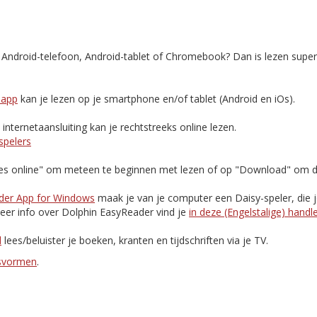
, Android-telefoon, Android-tablet of Chromebook? Dan is lezen supe
-app
kan je lezen op je smartphone en/of tablet (Android en iOs).
nternetaansluiting kan je rechtstreeks online lezen.
spelers
Lees online" om meteen te beginnen met lezen of op "Download" om d
der App for Windows
maak je van je computer een Daisy-speler, die 
eer info over Dolphin EasyReader vind je
in deze (Engelstalige) handl
d
lees/beluister je boeken, kranten en tijdschriften via je TV.
esvormen
.