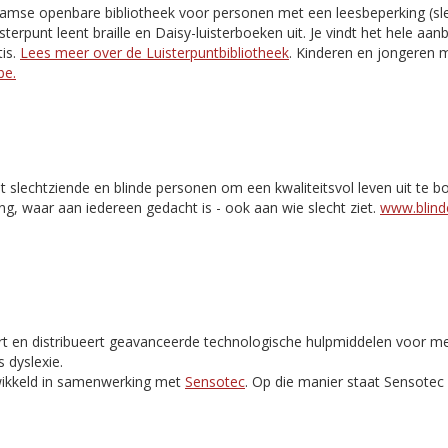
aamse openbare bibliotheek voor personen met een leesbeperking (slec
isterpunt leent braille en Daisy-luisterboeken uit. Je vindt het hele aa
is.
Lees meer over de Luisterpuntbibliotheek
. Kinderen en jongeren m
be.
t slechtziende en blinde personen om een kwaliteitsvol leven uit te 
ng, waar aan iedereen gedacht is - ook aan wie slecht ziet.
www.blinde
rt en distribueert geavanceerde technologische hulpmiddelen voor m
 dyslexie.
ikkeld in samenwerking met
Sensotec
. Op die manier staat Sensote