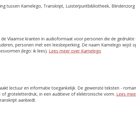
g tussen Kamelego, Transkript, Luisterpuntbibliotheek, Blindenzorg 
 de Vlaamse kranten in audioformaat voor personen die de gedrukte k
 ouderen, personen met een leesbeperking. De naam Kamelego wijst o
esvormen (lego: ik lees).
Lees meer over Kamelego
akt lectuur en informatie toegankelijk. De gewenste teksten - romans,
e of groteletterdruk, in een auditieve of elektronische vorm.
Lees meer
Transkript aanbiedt.