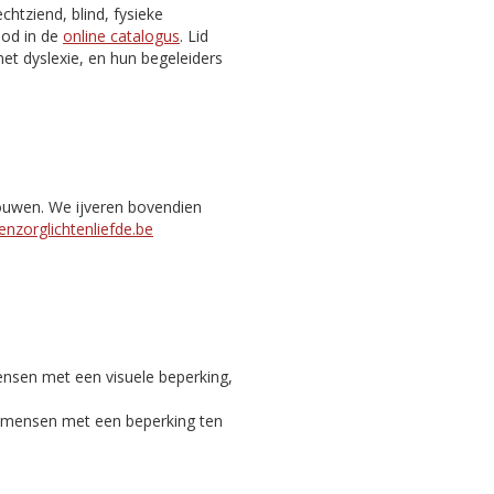
htziend, blind, fysieke
nbod in de
online catalogus
. Lid
et dyslexie, en hun begeleiders
bouwen. We ijveren bovendien
nzorglichtenliefde.be
ensen met een visuele beperking,
c mensen met een beperking ten