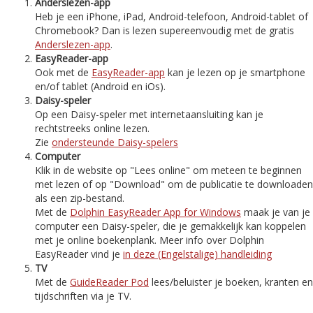
Anderslezen-app
Heb je een iPhone, iPad, Android-telefoon, Android-tablet of
Chromebook? Dan is lezen supereenvoudig met de gratis
Anderslezen-app
.
EasyReader-app
Ook met de
EasyReader-app
kan je lezen op je smartphone
en/of tablet (Android en iOs).
Daisy-speler
Op een Daisy-speler met internetaansluiting kan je
rechtstreeks online lezen.
Zie
ondersteunde Daisy-spelers
Computer
Klik in de website op "Lees online" om meteen te beginnen
met lezen of op "Download" om de publicatie te downloaden
als een zip-bestand.
Met de
Dolphin EasyReader App for Windows
maak je van je
computer een Daisy-speler, die je gemakkelijk kan koppelen
met je online boekenplank. Meer info over Dolphin
EasyReader vind je
in deze (Engelstalige) handleiding
TV
Met de
GuideReader Pod
lees/beluister je boeken, kranten en
tijdschriften via je TV.