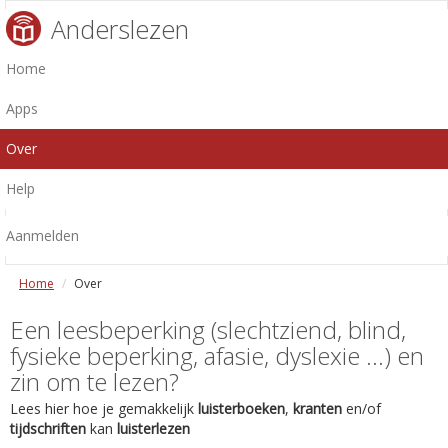
Anderslezen
Home
Apps
Over
Help
Aanmelden
Home
Over
Een leesbeperking (slechtziend, blind,
fysieke beperking, afasie, dyslexie ...) en
zin om te lezen?
Lees hier hoe je gemakkelijk
luisterboeken
,
kranten
en/of
tijdschriften
kan
luisterlezen