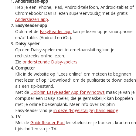
Anderslezen-app
Heb je een iPhone, iPad, Android-telefoon, Android-tablet of
Chromebook? Dan is lezen supereenvoudig met de gratis
Anderslezen-app
.
EasyReader-app
Ook met de
EasyReader-app
kan je lezen op je smartphone
en/of tablet (Android en iOs).
Daisy-speler
Op een Daisy-speler met internetaansluiting kan je
rechtstreeks online lezen.
Zie
ondersteunde Daisy-spelers
Computer
Klik in de website op "Lees online" om meteen te beginnen
met lezen of op "Download" om de publicatie te downloaden
als een zip-bestand.
Met de
Dolphin EasyReader App for Windows
maak je van je
computer een Daisy-speler, die je gemakkelijk kan koppelen
met je online boekenplank. Meer info over Dolphin
EasyReader vind je
in deze (Engelstalige) handleiding
TV
Met de
GuideReader Pod
lees/beluister je boeken, kranten en
tijdschriften via je TV.