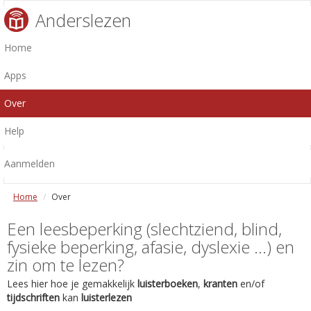
Anderslezen
Home
Apps
Over
Help
Aanmelden
Home
Over
Een leesbeperking (slechtziend, blind,
fysieke beperking, afasie, dyslexie ...) en
zin om te lezen?
Lees hier hoe je gemakkelijk
luisterboeken
,
kranten
en/of
tijdschriften
kan
luisterlezen