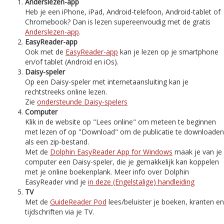
Anderslezen-app
Heb je een iPhone, iPad, Android-telefoon, Android-tablet of
Chromebook? Dan is lezen supereenvoudig met de gratis
Anderslezen-app
.
EasyReader-app
Ook met de
EasyReader-app
kan je lezen op je smartphone
en/of tablet (Android en iOs).
Daisy-speler
Op een Daisy-speler met internetaansluiting kan je
rechtstreeks online lezen.
Zie
ondersteunde Daisy-spelers
Computer
Klik in de website op "Lees online" om meteen te beginnen
met lezen of op "Download" om de publicatie te downloaden
als een zip-bestand.
Met de
Dolphin EasyReader App for Windows
maak je van je
computer een Daisy-speler, die je gemakkelijk kan koppelen
met je online boekenplank. Meer info over Dolphin
EasyReader vind je
in deze (Engelstalige) handleiding
TV
Met de
GuideReader Pod
lees/beluister je boeken, kranten en
tijdschriften via je TV.