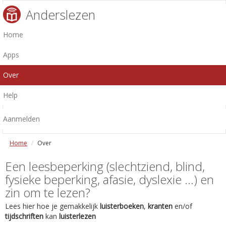
Anderslezen
Home
Apps
Over
Help
Aanmelden
Home
Over
Een leesbeperking (slechtziend, blind,
fysieke beperking, afasie, dyslexie ...) en
zin om te lezen?
Lees hier hoe je gemakkelijk
luisterboeken
,
kranten
en/of
tijdschriften
kan
luisterlezen