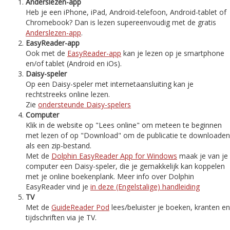
Anderslezen-app
Heb je een iPhone, iPad, Android-telefoon, Android-tablet of
Chromebook? Dan is lezen supereenvoudig met de gratis
Anderslezen-app
.
EasyReader-app
Ook met de
EasyReader-app
kan je lezen op je smartphone
en/of tablet (Android en iOs).
Daisy-speler
Op een Daisy-speler met internetaansluiting kan je
rechtstreeks online lezen.
Zie
ondersteunde Daisy-spelers
Computer
Klik in de website op "Lees online" om meteen te beginnen
met lezen of op "Download" om de publicatie te downloaden
als een zip-bestand.
Met de
Dolphin EasyReader App for Windows
maak je van je
computer een Daisy-speler, die je gemakkelijk kan koppelen
met je online boekenplank. Meer info over Dolphin
EasyReader vind je
in deze (Engelstalige) handleiding
TV
Met de
GuideReader Pod
lees/beluister je boeken, kranten en
tijdschriften via je TV.