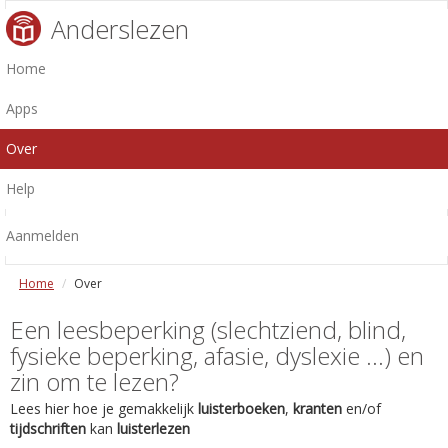
Anderslezen
Home
Apps
Over
Help
Aanmelden
Home
Over
Een leesbeperking (slechtziend, blind,
fysieke beperking, afasie, dyslexie ...) en
zin om te lezen?
Lees hier hoe je gemakkelijk
luisterboeken
,
kranten
en/of
tijdschriften
kan
luisterlezen