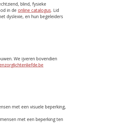
htziend, blind, fysieke
nbod in de
online catalogus
. Lid
et dyslexie, en hun begeleiders
bouwen. We ijveren bovendien
nzorglichtenliefde.be
ensen met een visuele beperking,
c mensen met een beperking ten