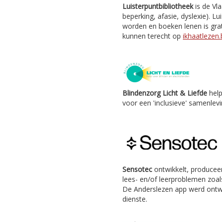
Luisterpuntbibliotheek
is de Vl
beperking, afasie, dyslexie). Lu
worden en boeken lenen is grat
kunnen terecht op
ikhaatlezen.
Blindenzorg Licht & Liefde
help
voor een 'inclusieve' samenlevi
Sensotec
ontwikkelt, producee
lees- en/of leerproblemen zoals
De Anderslezen app werd ontw
dienste.