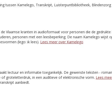
g tussen Kamelego, Transkript, Luisterpuntbibliotheek, Blindenzorg 
 de Vlaamse kranten in audioformaat voor personen die de gedrukte k
 ouderen, personen met een leesbeperking. De naam Kamelego wijst o
esvormen (lego: ik lees).
Lees meer over Kamelego
akt lectuur en informatie toegankelijk. De gewenste teksten - romans,
e of groteletterdruk, in een auditieve of elektronische vorm.
Lees meer
Transkript aanbiedt.