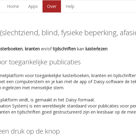
Home
Apps
Over
Help
lechtziend, blind, fysieke beperking, afasie,
uisterboeken
,
kranten
en/of
tijdschriften
kan
luisterlezen
r toegankelijke publicaties
netplatform voor toegankelijke luisterboeken, kranten en tijdschriften
et een computerstem en je kan met de app of Daisy-software de te
n ingelezen met menselijke stem.
-platform vindt, is gemaakt in het Daisy-formaat.
rmation System) is een wereldwijde standaard voor publicaties voor p
anten en tijdschriften goed gestructureerd zijn en leesbaar op de m
een druk op de knop