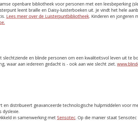
aamse openbare bibliotheek voor personen met een leesbeperking (slec
isterpunt leent braille en Daisy-luisterboeken uit. Je vindt het hele aa
is.
Lees meer over de Luisterpuntbibliotheek
. Kinderen en jongeren m
be.
t slechtziende en blinde personen om een kwaliteitsvol leven uit te 
ng, waar aan iedereen gedacht is - ook aan wie slecht ziet.
www.blinde
rt en distribueert geavanceerde technologische hulpmiddelen voor m
 dyslexie.
ikkeld in samenwerking met
Sensotec
. Op die manier staat Sensote