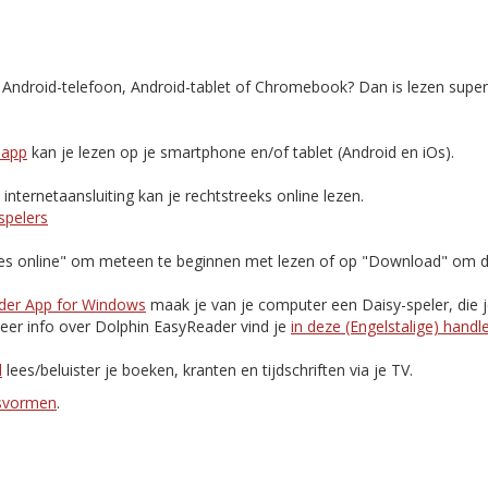
, Android-telefoon, Android-tablet of Chromebook? Dan is lezen supe
-app
kan je lezen op je smartphone en/of tablet (Android en iOs).
nternetaansluiting kan je rechtstreeks online lezen.
spelers
Lees online" om meteen te beginnen met lezen of op "Download" om d
der App for Windows
maak je van je computer een Daisy-speler, die 
eer info over Dolphin EasyReader vind je
in deze (Engelstalige) handl
d
lees/beluister je boeken, kranten en tijdschriften via je TV.
esvormen
.