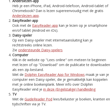
Anderslezen-app
Heb je een iPhone, iPad, Android-telefoon, Android-tablet of
Chromebook? Dan is lezen supereenvoudig met de gratis
Anderslezen-app
.
EasyReader-app
Ook met de
EasyReader-app
kan je lezen op je smartphone
en/of tablet (Android en iOs).
Daisy-speler
Op een Daisy-speler met internetaansluiting kan je
rechtstreeks online lezen.
Zie
ondersteunde Daisy-spelers
Computer
Klik in de website op "Lees online" om meteen te beginnen
met lezen of op "Download" om de publicatie te downloaden
als een zip-bestand.
Met de
Dolphin EasyReader App for Windows
maak je van je
computer een Daisy-speler, die je gemakkelijk kan koppelen
met je online boekenplank. Meer info over Dolphin
EasyReader vind je
in deze (Engelstalige) handleiding
TV
Met de
GuideReader Pod
lees/beluister je boeken, kranten en
tijdschriften via je TV.