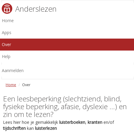
Anderslezen
Home
Apps
Over
Help
Aanmelden
Home
Over
Een leesbeperking (slechtziend, blind,
fysieke beperking, afasie, dyslexie ...) en
zin om te lezen?
Lees hier hoe je gemakkelijk
luisterboeken
,
kranten
en/of
tijdschriften
kan
luisterlezen