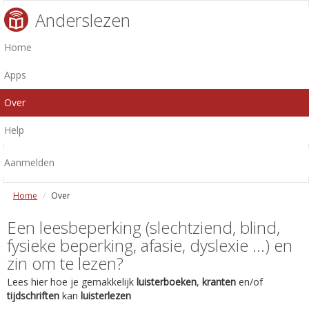
Anderslezen
Home
Apps
Over
Help
Aanmelden
Home
Over
Een leesbeperking (slechtziend, blind,
fysieke beperking, afasie, dyslexie ...) en
zin om te lezen?
Lees hier hoe je gemakkelijk
luisterboeken
,
kranten
en/of
tijdschriften
kan
luisterlezen