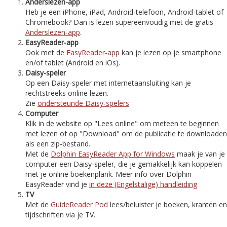
Anderslezen-app
Heb je een iPhone, iPad, Android-telefoon, Android-tablet of
Chromebook? Dan is lezen supereenvoudig met de gratis
Anderslezen-app
.
EasyReader-app
Ook met de
EasyReader-app
kan je lezen op je smartphone
en/of tablet (Android en iOs).
Daisy-speler
Op een Daisy-speler met internetaansluiting kan je
rechtstreeks online lezen.
Zie
ondersteunde Daisy-spelers
Computer
Klik in de website op "Lees online" om meteen te beginnen
met lezen of op "Download" om de publicatie te downloaden
als een zip-bestand.
Met de
Dolphin EasyReader App for Windows
maak je van je
computer een Daisy-speler, die je gemakkelijk kan koppelen
met je online boekenplank. Meer info over Dolphin
EasyReader vind je
in deze (Engelstalige) handleiding
TV
Met de
GuideReader Pod
lees/beluister je boeken, kranten en
tijdschriften via je TV.