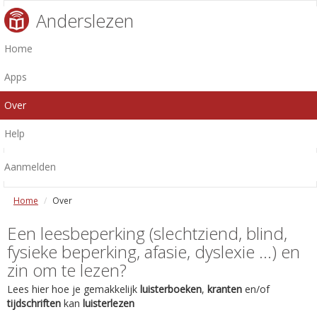
Anderslezen
Home
Apps
Over
Help
Aanmelden
Home
Over
Een leesbeperking (slechtziend, blind,
fysieke beperking, afasie, dyslexie ...) en
zin om te lezen?
Lees hier hoe je gemakkelijk
luisterboeken
,
kranten
en/of
tijdschriften
kan
luisterlezen