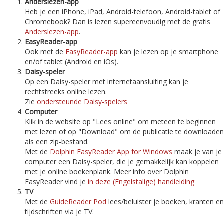
Anderslezen-app
Heb je een iPhone, iPad, Android-telefoon, Android-tablet of
Chromebook? Dan is lezen supereenvoudig met de gratis
Anderslezen-app
.
EasyReader-app
Ook met de
EasyReader-app
kan je lezen op je smartphone
en/of tablet (Android en iOs).
Daisy-speler
Op een Daisy-speler met internetaansluiting kan je
rechtstreeks online lezen.
Zie
ondersteunde Daisy-spelers
Computer
Klik in de website op "Lees online" om meteen te beginnen
met lezen of op "Download" om de publicatie te downloaden
als een zip-bestand.
Met de
Dolphin EasyReader App for Windows
maak je van je
computer een Daisy-speler, die je gemakkelijk kan koppelen
met je online boekenplank. Meer info over Dolphin
EasyReader vind je
in deze (Engelstalige) handleiding
TV
Met de
GuideReader Pod
lees/beluister je boeken, kranten en
tijdschriften via je TV.